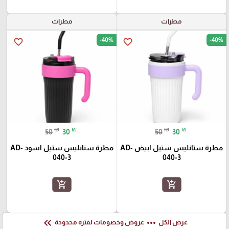
مطرات
مطرات
-40%
-40%
favorite_border
favorite_border
₪
₪
₪
₪
50
30
50
30
مطرة ستانليس ستيل ابيض AD-
مطرة ستانليس ستيل اسود AD-
040-3
040-3
add_shopping_cart
add_shopping_cart
keyboard_double_arrow_left
more_horiz
عرض الكل
عروض وخصومات لفترة محدودة