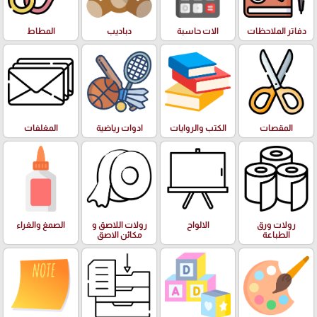
دفاتر الملاحظات
الات حاسبة
دباديب
المطاط
المقصات
الكتب والروايات
ادوات رياضية
المغلفات
رولات ورق
الالواح
رولات اللاصق و
الصمغ والغراء
الطباعة
مكائن الاصق