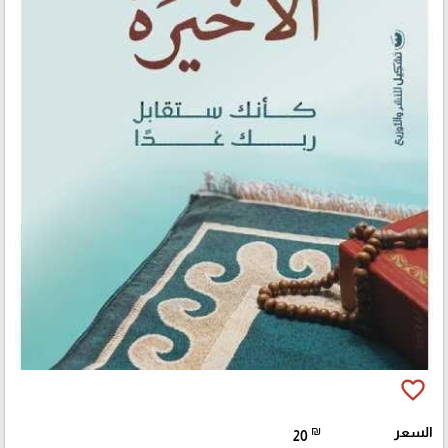
favorite_border
السعر
₪
20