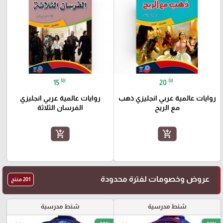
₪
₪
15
20
روايات عالمية عربي انجليزي ذهب
روايات عالمية عربي انجليزي
مع الريح
الفرسان الثلاثة
add_shopping_cart
add_shopping_cart
عروض وخصومات لفترة محدودة
201 منتج
شنط مدرسية
شنط مدرسية