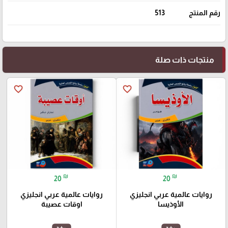
رقم المنتج
513
منتجات ذات صلة
favorite_border
favorite_border
₪
₪
20
20
روايات عالمية عربي انجليزي
روايات عالمية عربي انجليزي
الأوذيسا
اوقات عصيبة