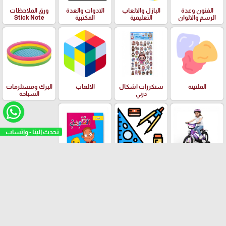
الفنون وعدة
البازل والالعاب
الادوات والعدة
ورق الملاحظات
الرسم والالوان
التعليمية
المكتبية
Stick Note
الملتينة
ستكرزات اشكال
الالعاب
البرك ومستلزمات
دزني
السباحة
تحدث الينا - واتساب
بسكليتات BMX
ادوات الهندسة
قصص الاطفال
ودفاتر الالوان
العلامات التجارية