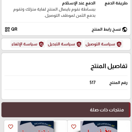
طريقة الدفع
الدفع عند الإستلام
ببساطة نقوم بايصال المنتج لغاية منزلك وتقوم
بدفع الثمن لموظف التوصيل.
qr_code
public
نسخ رابط المنتج
QR
policy
policy
policy
سياسة التوصيل
سياسة التبديل
سياسة الإلغاء
تفاصيل المنتج
رقم المنتج
517
منتجات ذات صلة
favorite_border
favorite_border