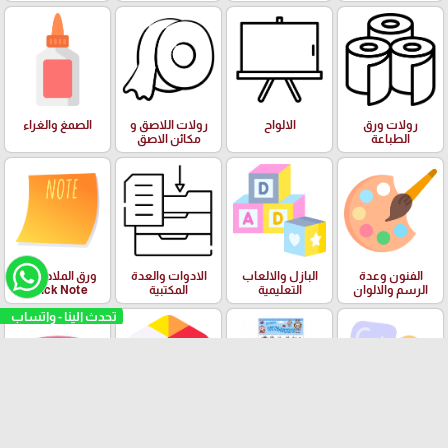
رولات ورق
الالواح
رولات اللاصق و
الصمغ والغراء
الطباعة
مكائن الاصق
الفنون وعدة
البازل والالعاب
الادوات والعدة
ورق الملاحظات
الرسم والالوان
التعليمية
المكتبية
Stick Note
تحدث الينا - واتساب
الملتينة
ستكرزات اشكال
الالعاب
البرك ومستلزمات
دزني
السباحة