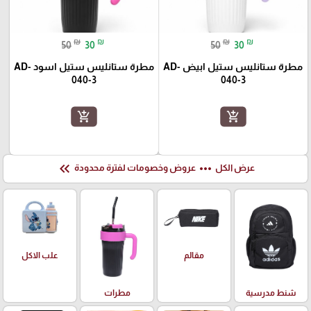
₪
₪
₪
₪
50
30
50
30
مطرة ستانليس ستيل ابيض AD-
مطرة ستانليس ستيل اسود AD-
040-3
040-3
add_shopping_cart
add_shopping_cart
keyboard_double_arrow_left
more_horiz
عرض الكل
عروض وخصومات لفترة محدودة
علب الاكل
مقالم
شنط مدرسية
مطرات