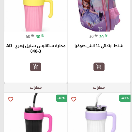
₪
₪
₪
₪
50
30
30
20
شنط ابتدائي 14 انش صوفيا
مطرة ستانليس ستيل زهري AD-
040-3
add_shopping_cart
add_shopping_cart
مطرات
مطرات
-40%
-40%
favorite_border
favorite_border