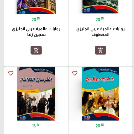
₪
₪
20
20
روايات عالمية عربي انجليزي
روايات عالمية عربي انجليزي
المخطوف
سجين زندا
add_shopping_cart
add_shopping_cart
favorite_border
favorite_border
₪
₪
15
20