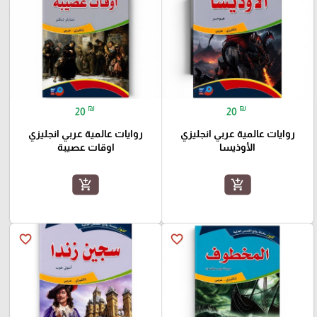
₪
₪
20
20
روايات عالمية عربي انجليزي
روايات عالمية عربي انجليزي
الأوذيسا
اوقات عصيبة
add_shopping_cart
add_shopping_cart
favorite_border
favorite_border