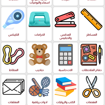
اسماء واليوميات
المساطر
المدابس
الخرامات
التايبكس
والدبابيس
دفاتر الملاحظات
الات حاسبة
دباديب
المطاط
المقصات
الكتب والروايات
ادوات رياضية
المغلفات