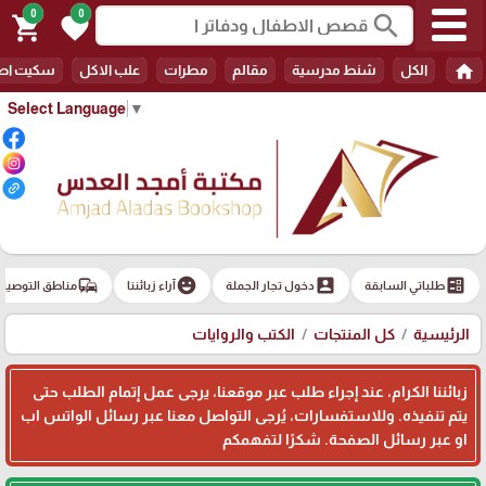
0
0
search
shopping_cart
favorite
home
الكل
شنط مدرسية
مقالم
مطرات
علب الاكل
سكيت اط
Select Language
▼
commute
emoji_emotions
account_box
ballot
طلباتي السابقة
دخول تجار الجملة
آراء زبائننا
مناطق التوصيل
الرئيسية
كل المنتجات
الكتب والروايات
زبائننا الكرام، عند إجراء طلب عبر موقعنا، يرجى عمل إتمام الطلب حتى
يتم تنفيذه. وللاستفسارات، يُرجى التواصل معنا عبر رسائل الواتس اب
او عبر رسائل الصفحة. شكرًا لتفهمكم