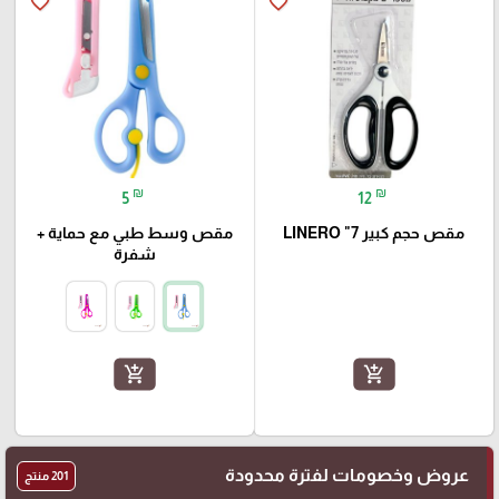
favorite_border
favorite_border
₪
₪
5
12
مقص حجم كبير 7" LINERO
مقص وسط طبي مع حماية +
شفرة
add_shopping_cart
add_shopping_cart
عروض وخصومات لفترة محدودة
201 منتج