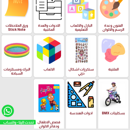
الفنون وعدة
البازل والالعاب
الادوات والعدة
ورق الملاحظات
الرسم والالوان
التعليمية
المكتبية
Stick Note
الملتينة
ستكرزات اشكال
الالعاب
البرك ومستلزمات
دزني
السباحة
بسكليتات BMX
ادوات الهندسة
تحدث الينا - واتساب
قصص الاطفال
ودفاتر الالوان