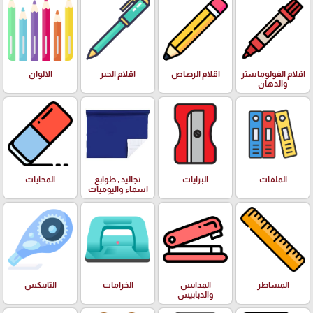
اقلام الفولوماستر
اقلام الرصاص
اقلام الحبر
الالوان
والدهان
الملفات
البرايات
تجاليد , طوابع
المحايات
اسماء واليوميات
المساطر
المدابس
الخرامات
التايبكس
والدبابيس