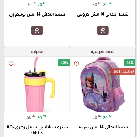
₪
₪
₪
₪
30
20
30
20
شنط ابتدائي 14 انش كرومي
شنط ابتدائي 14 انش يونيكورن
add_shopping_cart
add_shopping_cart
شنط مدرسية
مطرات
-40%
-33%
favorite_border
favorite_border
كولكشن 2026
₪
₪
₪
₪
50
30
30
20
شنط ابتدائي 14 انش صوفيا
مطرة ستانليس ستيل زهري AD-
040-3