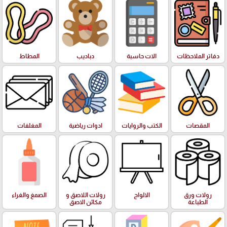
دفاتر الملاحظات
الات حاسبة
دباديب
المطاط
المقصات
الكتب والروايات
ادوات رياضية
المغلفات
رولات ورق
الالواح
رولات اللاصق و
الصمغ والغراء
الطباعة
مكائن الاصق