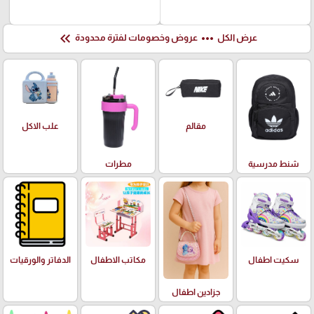
keyboard_double_arrow_left
more_horiz
عرض الكل
عروض وخصومات لفترة محدودة
علب الاكل
مقالم
شنط مدرسية
مطرات
سكيت اطفال
مكاتب الاطفال
الدفاتر والورقيات
جزادين اطفال