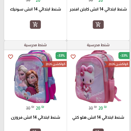
30
20
30
20
شنط ابتدائي 14 انش كابتن افنجر
شنط ابتدائي 14 انش سونيك
add_shopping_cart
add_shopping_cart
شنط مدرسية
شنط مدرسية
-33%
-33%
favorite_border
favorite_border
كولكشن 2026
كولكشن 2026
₪
₪
₪
₪
30
20
30
20
شنط ابتدائي 14 انش هلو كتي
شنط ابتدائي 14 انش فروزن