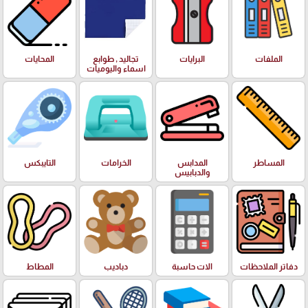
الملفات
البرايات
تجاليد , طوابع
المحايات
اسماء واليوميات
المساطر
المدابس
الخرامات
التايبكس
والدبابيس
دفاتر الملاحظات
الات حاسبة
دباديب
المطاط