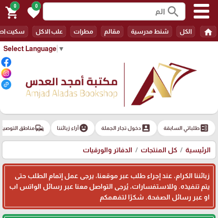
0
0
search
shopping_cart
favorite
home
الكل
شنط مدرسية
مقالم
مطرات
علب الاكل
سكيت اط
Select Language
▼
commute
emoji_emotions
account_box
ballot
طلباتي السابقة
دخول تجار الجملة
آراء زبائننا
مناطق التوصيل
الرئيسية
كل المنتجات
الدفاتر والورقيات
زبائننا الكرام، عند إجراء طلب عبر موقعنا، يرجى عمل إتمام الطلب حتى
يتم تنفيذه. وللاستفسارات، يُرجى التواصل معنا عبر رسائل الواتس اب
او عبر رسائل الصفحة. شكرًا لتفهمكم