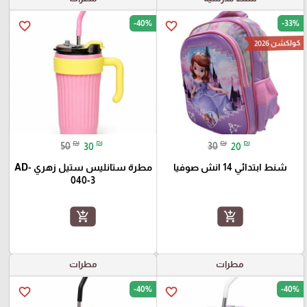
-40%
-33%
favorite_border
favorite_border
كولكشن 2026
₪
₪
₪
₪
50
30
30
20
شنط ابتدائي 14 انش صوفيا
مطرة ستانليس ستيل زهري AD-
040-3
add_shopping_cart
add_shopping_cart
مطرات
مطرات
-40%
-40%
favorite_border
favorite_border