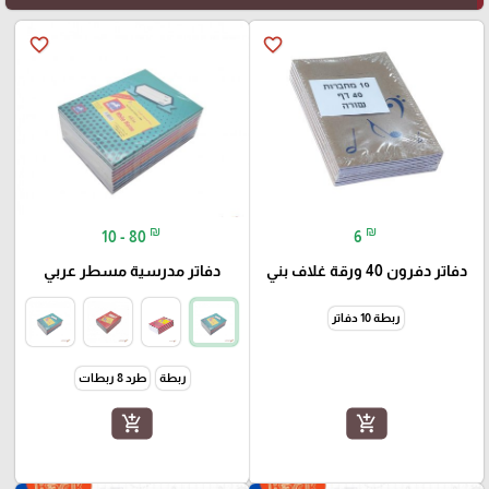
favorite_border
favorite_border
₪
₪
10 - 80
6
دفاتر دفرون 40 ورقة غلاف بني
دفاتر مدرسية مسطر عربي
ربطة 10 دفاتر
ربطة
طرد 8 ربطات
add_shopping_cart
add_shopping_cart