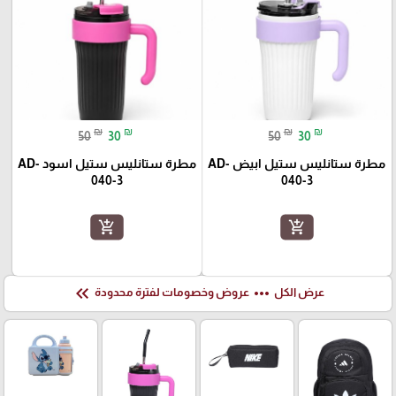
₪
₪
₪
₪
50
30
50
30
مطرة ستانليس ستيل ابيض AD-
مطرة ستانليس ستيل اسود AD-
040-3
040-3
add_shopping_cart
add_shopping_cart
keyboard_double_arrow_left
more_horiz
عرض الكل
عروض وخصومات لفترة محدودة