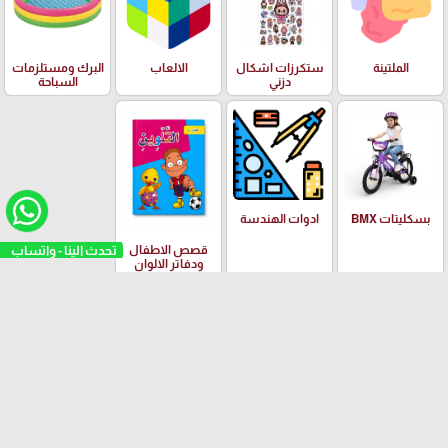
الملتينة
ستكرزات اشكال
الالعاب
البرك ومستلزمات
دزني
السباحة
بسكليتات BMX
ادوات الهندسة
تحدث الينا - واتساب
قصص الاطفال
ودفاتر الالوان
العلامات التجارية
Yalong
EISEN
PILOT
Adidas
Schneider