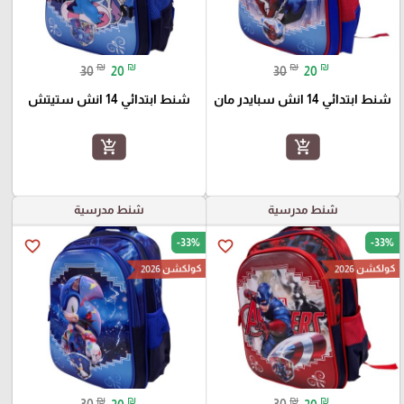
₪
₪
₪
₪
30
20
30
20
شنط ابتدائي 14 انش سبايدر مان
شنط ابتدائي 14 انش ستيتش
add_shopping_cart
add_shopping_cart
شنط مدرسية
شنط مدرسية
-33%
-33%
favorite_border
favorite_border
كولكشن 2026
كولكشن 2026
₪
₪
₪
₪