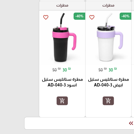
مطرات
مطرات
-40%
-40%
favorite_border
favorite_border
₪
₪
₪
₪
50
30
50
30
مطرة ستانليس ستيل
مطرة ستانليس ستيل
ابيض AD-040-3
اسود AD-040-3
add_shopping_cart
add_shopping_cart
keyboard_double_arrow_le