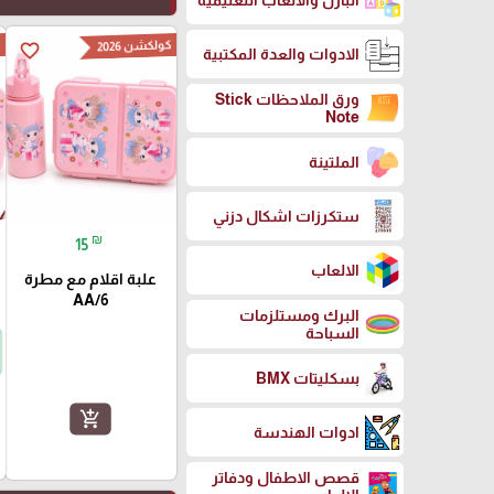
البازل والالعاب التعليمية
كولكشن 2026
ك
favorite_border
الادوات والعدة المكتبية
ورق الملاحظات Stick
Note
الملتينة
ستكرزات اشكال دزني
₪
15
الالعاب
علبة اقلام مع مطرة
AA/6
البرك ومستلزمات
السباحة
بسكليتات BMX
add_shopping_cart
ادوات الهندسة
قصص الاطفال ودفاتر