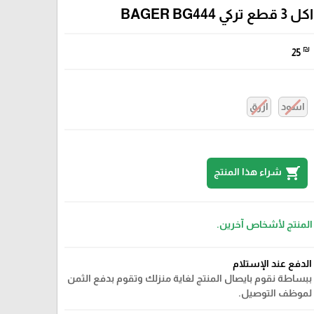
كي BAGER BG444
₪
25
اسود
ازرق
shopping_cart
شراء هذا المنتج
 المنتج لأشخاص آخرين.
الدفع عند الإستلام
ببساطة نقوم بايصال المنتج لغاية منزلك وتقوم بدفع الثمن
لموظف التوصيل.