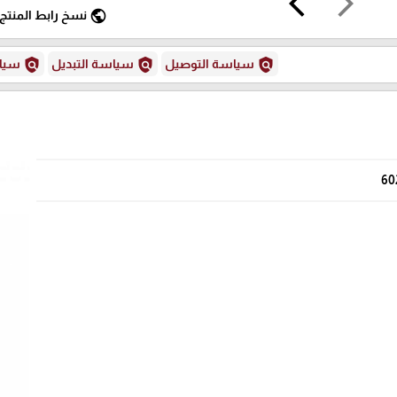
arrow_back_ios
arrow_forward_ios
public
نسخ رابط المنتج
policy
policy
policy
سياسة التوصيل
سياسة التبديل
سياس
60