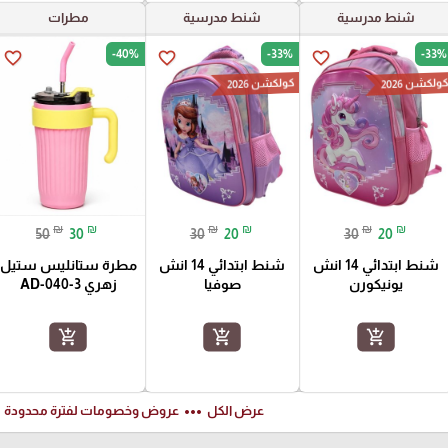
شنط مدرسية
شنط مدرسية
مطرات
-40%
-33%
-33%
favorite_border
favorite_border
favorite_border
ولكشن 2026
كولكشن 2026
₪
₪
₪
₪
₪
₪
50
30
30
20
30
20
شنط ابتدائي 14 انش
شنط ابتدائي 14 انش
مطرة ستانليس ستيل
يونيكورن
صوفيا
زهري AD-040-3
add_shopping_cart
add_shopping_cart
add_shopping_cart
ft
more_horiz
عرض الكل
عروض وخصومات لفترة محدودة