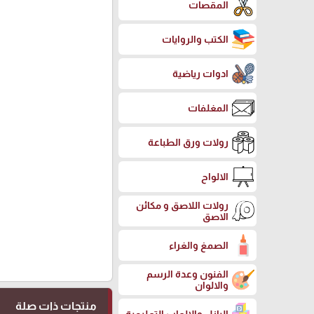
المقصات
الكتب والروايات
ادوات رياضية
المغلفات
رولات ورق الطباعة
الالواح
رولات اللاصق و مكائن
الاصق
الصمغ والغراء
الفنون وعدة الرسم
والالوان
منتجات ذات صلة