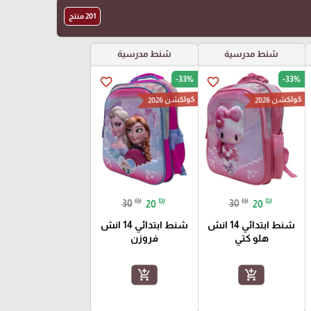
201 منتج
شنط مدرسية
شنط مدرسية
-33%
-33%
favorite_border
favorite_border
كولكشن 2026
كولكشن 2026
₪
₪
₪
₪
30
20
30
20
شنط ابتدائي 14 انش
شنط ابتدائي 14 انش
هلو كتي
فروزن
add_shopping_cart
add_shopping_cart