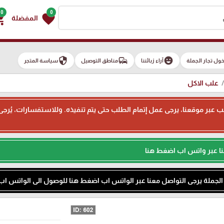
0
0
g_cart
favorite
المفضلة
security
commute
emoji_emotions
ول تجار الجملة
آراء زبائننا
مناطق التوصيل
سياسة المتجر
علب الاكل
ء طلب عبر موقعنا، يرجى عمل إتمام الطلب حتى يتم تنفيذه. وللاستفسارات، يُر
نا عبر واتس اب اضغط هنا
م الجملة يرجى التواصل معنا عبر الواتس اب اضغط هنا للوصول الى الواتس اب