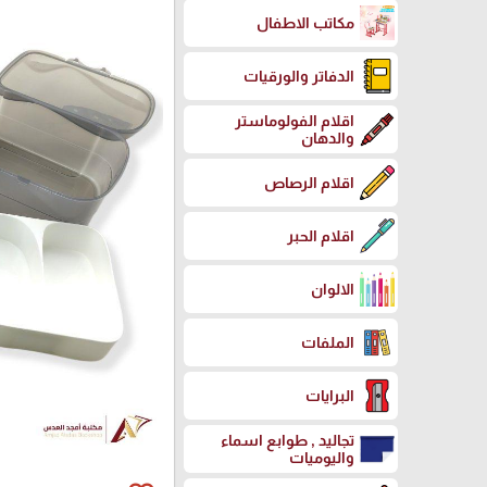
مكاتب الاطفال
الدفاتر والورقيات
اقلام الفولوماستر
والدهان
اقلام الرصاص
اقلام الحبر
الالوان
الملفات
البرايات
تجاليد , طوابع اسماء
واليوميات