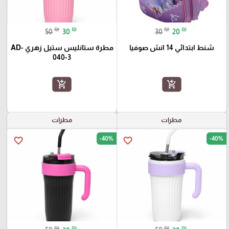
₪
₪
₪
₪
50
30
30
20
شنط ابتدائي 14 انش صوفيا
مطرة ستانليس ستيل زهري AD-
040-3
add_shopping_cart
add_shopping_cart
مطرات
مطرات
-40%
-40%
favorite_border
favorite_border
₪
₪
₪
₪