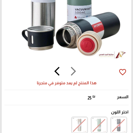
arrow_back_ios
arrow_forward_ios
favorite_border
هذا المنتج لم يعد متوفر في متجرنا
السعر
₪
25
اختر اللون