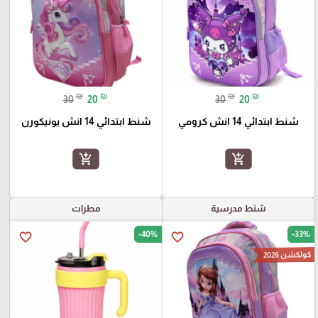
₪
₪
₪
₪
30
20
30
20
شنط ابتدائي 14 انش كرومي
شنط ابتدائي 14 انش يونيكورن
add_shopping_cart
add_shopping_cart
شنط مدرسية
مطرات
-40%
-33%
favorite_border
favorite_border
كولكشن 2026