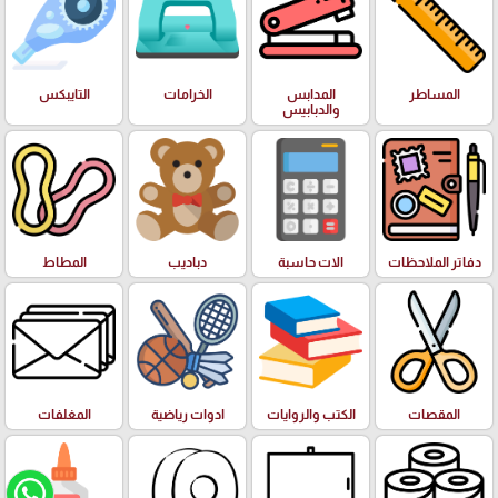
المساطر
المدابس
الخرامات
التايبكس
والدبابيس
دفاتر الملاحظات
الات حاسبة
دباديب
المطاط
المقصات
الكتب والروايات
ادوات رياضية
المغلفات