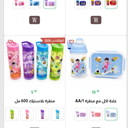
add_shopping_cart
add_shopping_cart
كولكشن 2026
favorite_border
favorite_border
₪
₪
5
10
علبة اكل مع مطرة AA/1
مطرة بلاستيك 600 مل