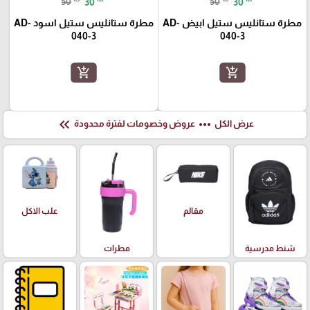
50
30
50
30
مطرة ستانليس ستيل ابيض AD-
مطرة ستانليس ستيل اسود AD-
040-3
040-3
add_shopping_cart
add_shopping_cart
keyboard_double_arrow_left
more_horiz
عرض الكل
عروض وخصومات لفترة محدودة
علب الاكل
مقالم
شنط مدرسية
مطرات