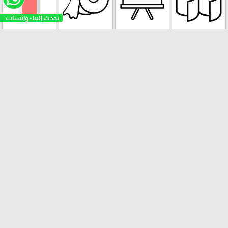
تحدث الينا - واتساب
رولات ورق
الالواح
رولات اللاصق و
الصمغ والغراء
الطباعة
مكائن الاصق
الفنون وعدة
البازل والالعاب
الادوات والعدة
ورق الملاحظات
الرسم والالوان
التعليمية
المكتبية
Stick Note
الملتينة
ستكرزات اشكال
الالعاب
البرك ومستلزمات
دزني
السباحة