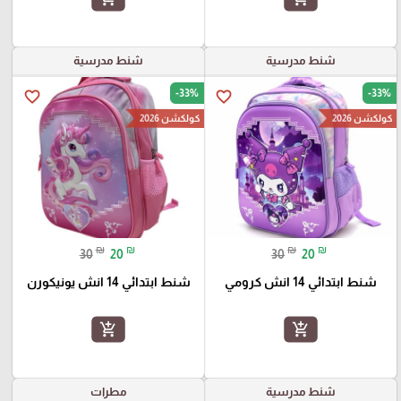
شنط مدرسية
شنط مدرسية
-33%
-33%
favorite_border
favorite_border
كولكشن 2026
كولكشن 2026
₪
₪
₪
₪
30
20
30
20
شنط ابتدائي 14 انش كرومي
شنط ابتدائي 14 انش يونيكورن
add_shopping_cart
add_shopping_cart
شنط مدرسية
مطرات