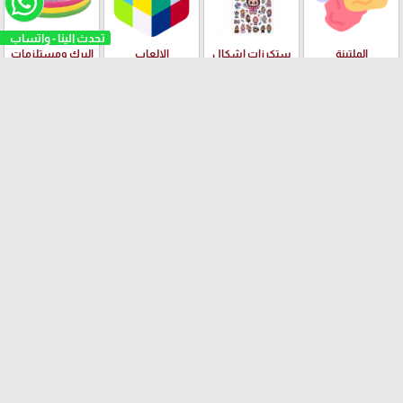
تحدث الينا - واتساب
الملتينة
ستكرزات اشكال
الالعاب
البرك ومستلزمات
دزني
السباحة
بسكليتات BMX
ادوات الهندسة
قصص الاطفال
ودفاتر الالوان
العلامات التجارية
Yalong
EISEN
PILOT
Adidas
Schneider