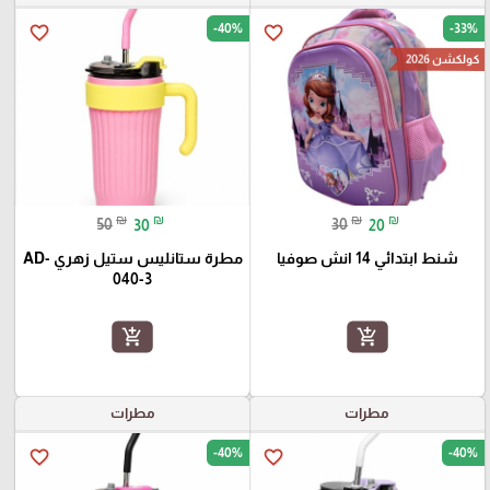
-40%
-33%
favorite_border
favorite_border
كولكشن 2026
₪
₪
₪
₪
50
30
30
20
شنط ابتدائي 14 انش صوفيا
مطرة ستانليس ستيل زهري AD-
040-3
add_shopping_cart
add_shopping_cart
مطرات
مطرات
-40%
-40%
favorite_border
favorite_border