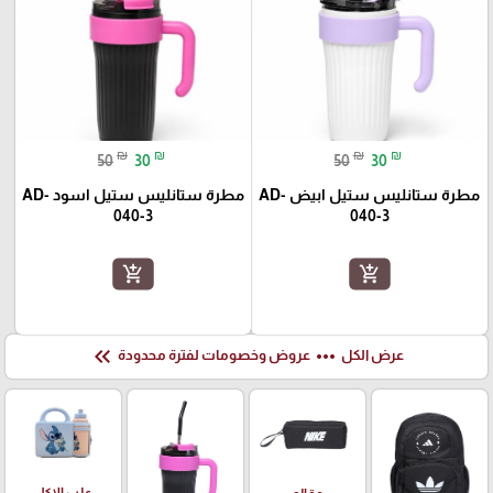
₪
₪
₪
₪
50
30
50
30
مطرة ستانليس ستيل ابيض AD-
مطرة ستانليس ستيل اسود AD-
040-3
040-3
add_shopping_cart
add_shopping_cart
keyboard_double_arrow_left
more_horiz
عرض الكل
عروض وخصومات لفترة محدودة