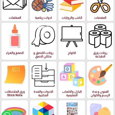
المقصات
الكتب والروايات
ادوات رياضية
المغلفات
رولات ورق
الالواح
رولات اللاصق و
الصمغ والغراء
الطباعة
مكائن الاصق
الفنون وعدة
البازل والالعاب
الادوات والعدة
ورق الملاحظات
الرسم والالوان
التعليمية
المكتبية
Stick Note