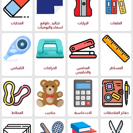
الملفات
البرايات
تجاليد , طوابع
المحايات
اسماء واليوميات
المساطر
المدابس
الخرامات
التايبكس
والدبابيس
دفاتر الملاحظات
الات حاسبة
دباديب
المطاط