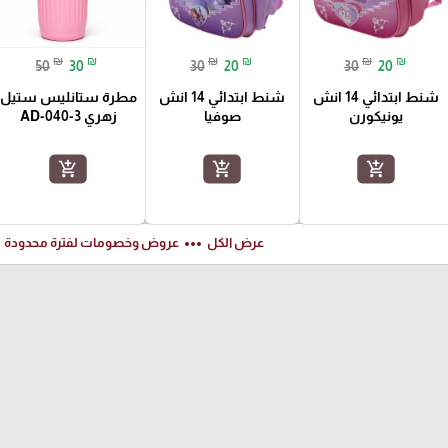
₪
₪
₪
₪
₪
₪
50
30
30
20
30
20
شنط ابتدائي 14 انش
شنط ابتدائي 14 انش
مطرة ستانليس ستيل
يونيكورن
صوفيا
زهري AD-040-3
add_shopping_cart
add_shopping_cart
add_shopping_cart
ft
more_horiz
عرض الكل
عروض وخصومات لفترة محدودة