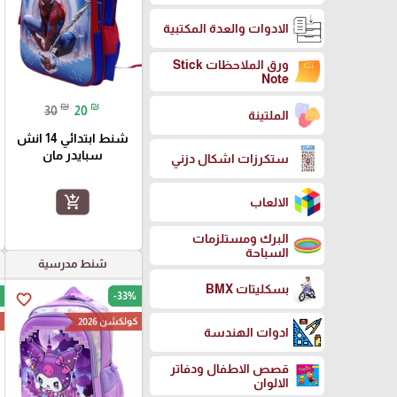
الادوات والعدة المكتبية
ورق الملاحظات Stick
Note
₪
₪
30
20
الملتينة
شنط ابتدائي 14 انش
سبايدر مان
ستكرزات اشكال دزني
add_shopping_cart
الالعاب
البرك ومستلزمات
السباحة
شنط مدرسية
بسكليتات BMX
-33%
favorite_border
كولكشن 2026
ك
ادوات الهندسة
قصص الاطفال ودفاتر
الالوان