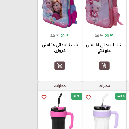
₪
₪
₪
₪
30
20
30
20
شنط ابتدائي 14 انش
شنط ابتدائي 14 انش
هلو كتي
فروزن
add_shopping_cart
add_shopping_cart
مطرات
مطرات
-40%
-40%
favorite_border
favorite_border