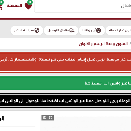
0
0
g_cart
favorite
المفضلة
security
commute
emoji_emotions
ول تجار الجملة
آراء زبائننا
مناطق التوصيل
سياسة المتجر
الفنون وعدة الرسم والالوان
ء طلب عبر موقعنا، يرجى عمل إتمام الطلب حتى يتم تنفيذه. وللاستفسارات، يُر
نا عبر واتس اب اضغط هنا
م الجملة يرجى التواصل معنا عبر الواتس اب اضغط هنا للوصول الى الواتس اب
الوا