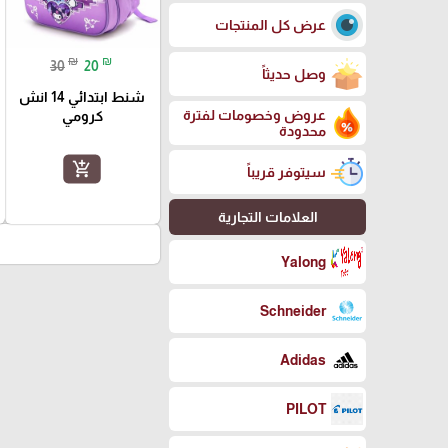
عرض كل المنتجات
₪
₪
30
20
وصل حديثاً
شنط ابتدائي 14 انش
عروض وخصومات لفترة
كرومي
محدودة
add_shopping_cart
سيتوفر قريباً
العلامات التجارية
Yalong
Schneider
Adidas
PILOT