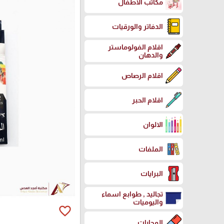
مكاتب الاطفال
الدفاتر والورقيات
اقلام الفولوماستر
والدهان
اقلام الرصاص
اقلام الحبر
الالوان
الملفات
البرايات
تجاليد , طوابع اسماء
واليوميات
favorite_border
المحايات