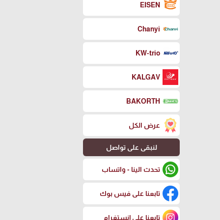
EISEN
Chanyi
KW-trio
KALGAV
BAKORTH
عرض الكل
لنبقى على تواصل
تحدث الينا - واتساب
تابعنا على فيس بوك
تابعنا على إنستغرام