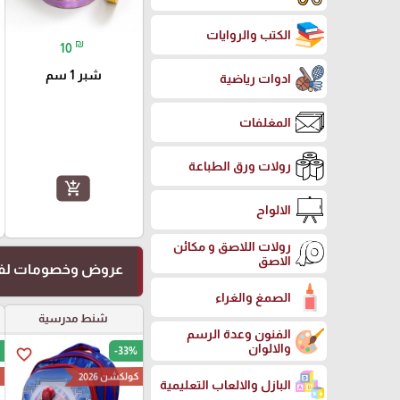
الكتب والروايات
₪
10
شبر 1 سم
ادوات رياضية
المغلفات
رولات ورق الطباعة
add_shopping_cart
الالواح
رولات اللاصق و مكائن
الاصق
عروض وخصومات لفت
الصمغ والغراء
شنط مدرسية
الفنون وعدة الرسم
والالوان
-33%
favorite_border
كولكشن 2026
ك
البازل والالعاب التعليمية