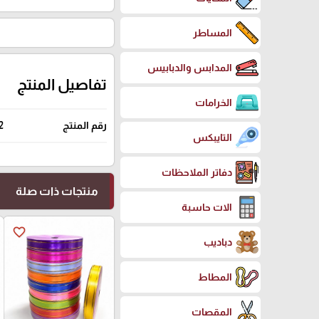
المساطر
المدابس والدبابيس
تفاصيل المنتج
الخرامات
رقم المنتج
2
التايبكس
دفاتر الملاحظات
منتجات ذات صلة
الات حاسبة
favorite_border
دباديب
المطاط
المقصات