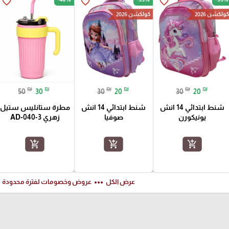
favorite_border
favorite_border
favorite_border
ولكشن 2026
كولكشن 2026
₪
₪
₪
₪
₪
₪
50
30
30
20
30
20
شنط ابتدائي 14 انش
شنط ابتدائي 14 انش
مطرة ستانليس ستيل
يونيكورن
صوفيا
زهري AD-040-3
add_shopping_cart
add_shopping_cart
add_shopping_cart
ft
more_horiz
عرض الكل
عروض وخصومات لفترة محدودة