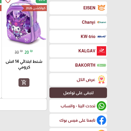
favorite_border
EISEN
كولكشن 2026
ك
Chanyi
KW-trio
KALGAV
₪
₪
30
20
شنط ابتدائي 14 انش
BAKORTH
كرومي
عرض الكل
add_shopping_cart
لنبقى على تواصل
تحدث الينا - واتساب
تابعنا على فيس بوك