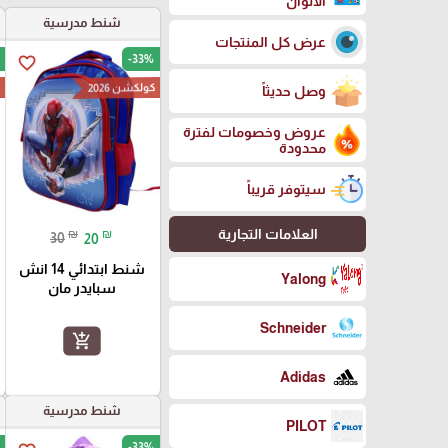
الالوان
شنط مدرسية
عرض كل المنتجات
-33%
favorite_border
كولكشن 2026
ك
وصل حديثاً
عروض وخصومات لفترة
محدودة
سيتوفر قريباً
العلامات التجارية
₪
₪
30
20
شنط ابتدائي 14 انش
Yalong
سبايدر مان
Schneider
add_shopping_cart
Adidas
شنط مدرسية
PILOT
-33%