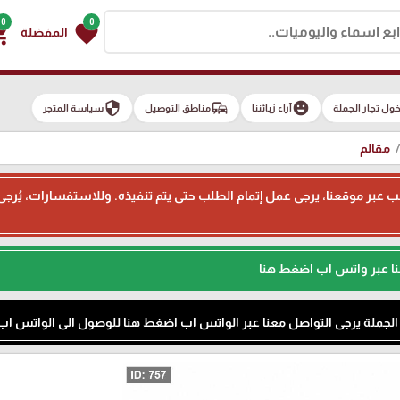
0
0
g_cart
favorite
المفضلة
security
commute
emoji_emotions
ول تجار الجملة
آراء زبائننا
مناطق التوصيل
سياسة المتجر
مقالم
ء طلب عبر موقعنا، يرجى عمل إتمام الطلب حتى يتم تنفيذه. وللاستفسارات، يُر
نا عبر واتس اب اضغط هنا
م الجملة يرجى التواصل معنا عبر الواتس اب اضغط هنا للوصول الى الواتس اب