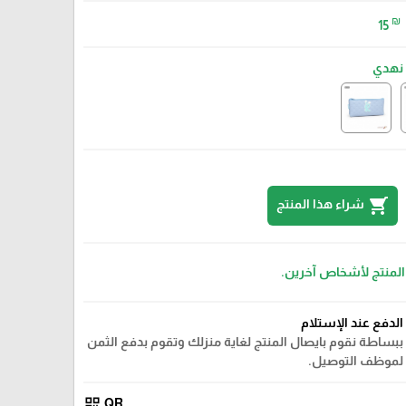
₪
15
نهدي
shopping_cart
شراء هذا المنتج
 المنتج لأشخاص آخرين.
الدفع عند الإستلام
ببساطة نقوم بايصال المنتج لغاية منزلك وتقوم بدفع الثمن
لموظف التوصيل.
ازرق
qr_code
QR