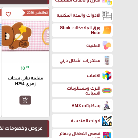
البازل والالعاب التعليمية
كولكشن 2026
ك
favorite_border
الادوات والعدة المكتبية
ورق الملاحظات Stick
Note
الملتينة
ستكرزات اشكال دزني
₪
10
الالعاب
مقلمة بناتي سحاب
زهري H254
البرك ومستلزمات
السباحة
add_shopping_cart
بسكليتات BMX
ادوات الهندسة
عروض وخصومات لفت
قصص الاطفال ودفاتر