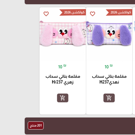
كولكشن 2026
كولكشن 2026
favorite_border
favorite_border
₪
₪
10
10
مقلمة بناتي سحاب
مقلمة بناتي سحاب
نهديH237
زهري H/237
add_shopping_cart
add_shopping_cart
201 منتج