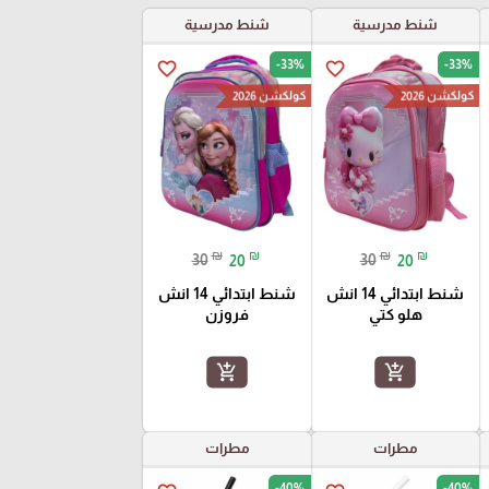
شنط مدرسية
شنط مدرسية
-33%
-33%
favorite_border
favorite_border
كولكشن 2026
كولكشن 2026
₪
₪
₪
₪
30
20
30
20
شنط ابتدائي 14 انش
شنط ابتدائي 14 انش
هلو كتي
فروزن
add_shopping_cart
add_shopping_cart
مطرات
مطرات
-40%
-40%