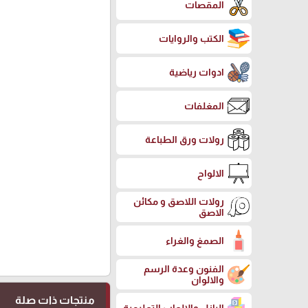
المقصات
الكتب والروايات
ادوات رياضية
المغلفات
رولات ورق الطباعة
الالواح
رولات اللاصق و مكائن
الاصق
الصمغ والغراء
الفنون وعدة الرسم
والالوان
منتجات ذات صلة