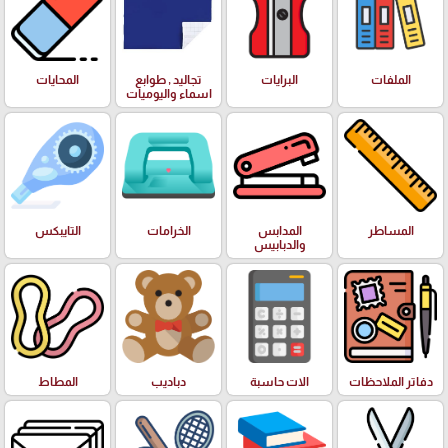
الملفات
البرايات
تجاليد , طوابع
المحايات
اسماء واليوميات
المساطر
المدابس
الخرامات
التايبكس
والدبابيس
دفاتر الملاحظات
الات حاسبة
دباديب
المطاط