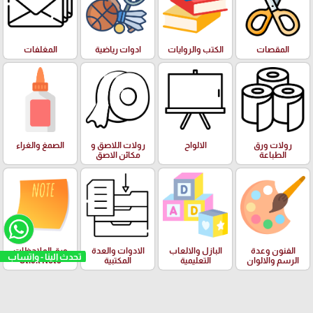
المقصات
الكتب والروايات
ادوات رياضية
المغلفات
رولات ورق
الالواح
رولات اللاصق و
الصمغ والغراء
الطباعة
مكائن الاصق
الفنون وعدة
البازل والالعاب
الادوات والعدة
ورق الملاحظات
تحدث الينا - واتساب
الرسم والالوان
التعليمية
المكتبية
Stick Note