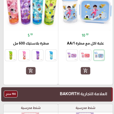
₪
₪
5
10
علبة اكل مع مطرة AA/1
مطرة بلاستيك 600 مل
add_shopping_cart
add_shopping_cart
العلامة التجارية BAKORTH
190 منتج
شنط مدرسية
شنط مدرسية