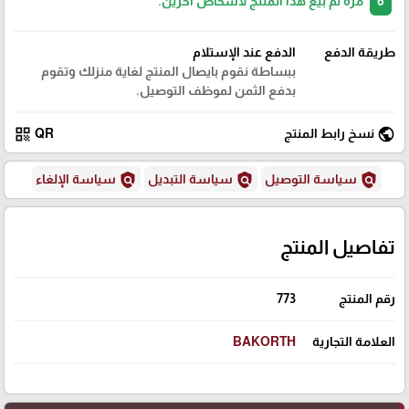
6
مرة تم بيع هذا المنتج لأشخاص آخرين.
طريقة الدفع
الدفع عند الإستلام
ببساطة نقوم بايصال المنتج لغاية منزلك وتقوم
بدفع الثمن لموظف التوصيل.
qr_code
public
نسخ رابط المنتج
QR
policy
policy
policy
سياسة التوصيل
سياسة التبديل
سياسة الإلغاء
تفاصيل المنتج
رقم المنتج
773
العلامة التجارية
BAKORTH