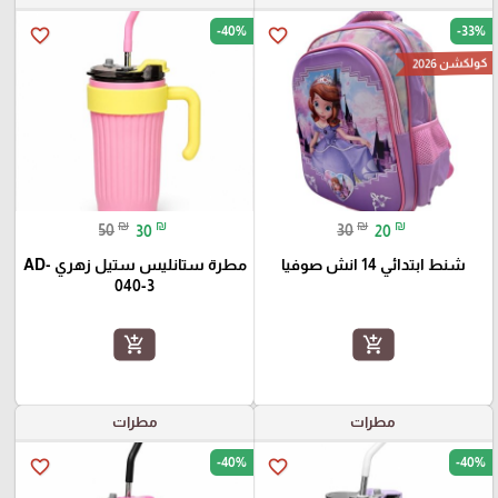
-40%
-33%
favorite_border
favorite_border
كولكشن 2026
₪
₪
₪
₪
50
30
30
20
شنط ابتدائي 14 انش صوفيا
مطرة ستانليس ستيل زهري AD-
040-3
add_shopping_cart
add_shopping_cart
مطرات
مطرات
-40%
-40%
favorite_border
favorite_border