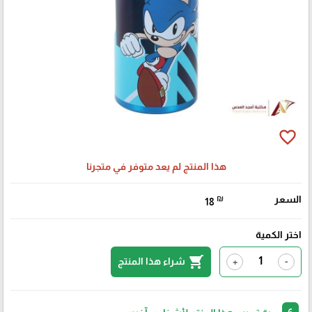
favorite_border
هذا المنتج لم يعد متوفر في متجرنا
السعر
₪
18
اختر الكمية
shopping_cart
شراء هذا المنتج
+
-