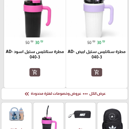
₪
₪
₪
₪
50
30
50
30
مطرة ستانليس ستيل ابيض AD-
مطرة ستانليس ستيل اسود AD-
040-3
040-3
add_shopping_cart
add_shopping_cart
keyboard_double_arrow_left
more_horiz
عرض الكل
عروض وخصومات لفترة محدودة