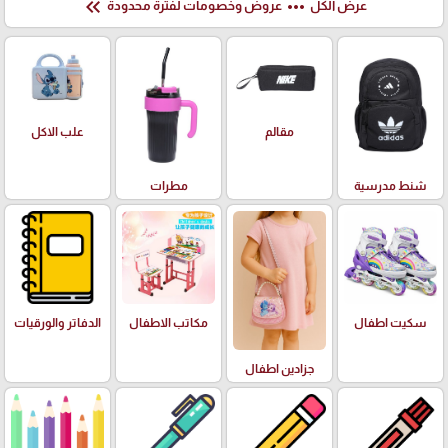
keyboard_double_arrow_left
more_horiz
عرض الكل
عروض وخصومات لفترة محدودة
علب الاكل
مقالم
شنط مدرسية
مطرات
سكيت اطفال
مكاتب الاطفال
الدفاتر والورقيات
جزادين اطفال