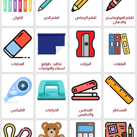
اقلام الفولوماستر
اقلام الرصاص
اقلام الحبر
الالوان
والدهان
الملفات
البرايات
تجاليد , طوابع
المحايات
اسماء واليوميات
المساطر
المدابس
الخرامات
التايبكس
والدبابيس