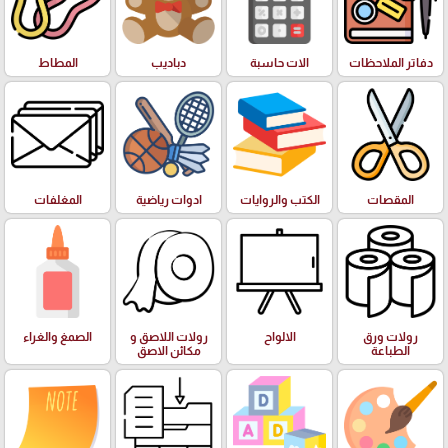
دفاتر الملاحظات
الات حاسبة
دباديب
المطاط
المقصات
الكتب والروايات
ادوات رياضية
المغلفات
رولات ورق
الالواح
رولات اللاصق و
الصمغ والغراء
الطباعة
مكائن الاصق