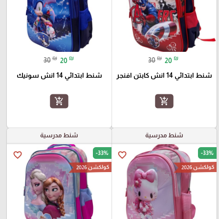
₪
₪
₪
₪
30
20
30
20
شنط ابتدائي 14 انش كابتن افنجر
شنط ابتدائي 14 انش سونيك
add_shopping_cart
add_shopping_cart
شنط مدرسية
شنط مدرسية
-33%
-33%
favorite_border
favorite_border
كولكشن 2026
كولكشن 2026