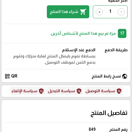
اختر الكمية
shopping_cart
شراء هذا المنتج
+
-
17
مرة تم بيع هذا المنتج لأشخاص آخرين.
طريقة الدفع
الدفع عند الإستلام
ببساطة نقوم بايصال المنتج لغاية منزلك وتقوم
بدفع الثمن لموظف التوصيل.
qr_code
public
نسخ رابط المنتج
QR
policy
policy
policy
سياسة التوصيل
سياسة التبديل
سياسة الإلغاء
تفاصيل المنتج
رقم المنتج
849