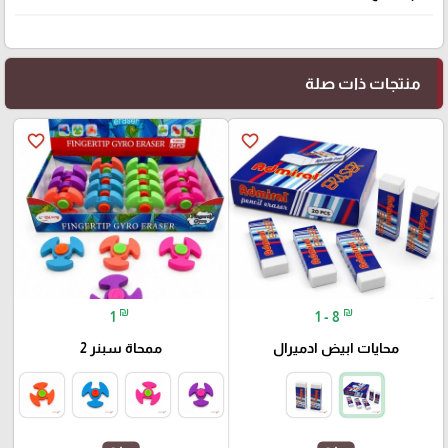
منتجات ذات صلة
favorite_border
favorite_border
₪
₪
1
1 - 8
محايات ابيض ادميرال
ممحاة سبنر 2