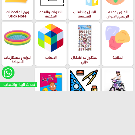
الفنون وعدة
البازل والالعاب
الادوات والعدة
ورق الملاحظات
الرسم والالوان
التعليمية
المكتبية
Stick Note
الملتينة
ستكرزات اشكال
الالعاب
البرك ومستلزمات
دزني
السباحة
تحدث الينا - واتساب
بسكليتات BMX
ادوات الهندسة
قصص الاطفال
ودفاتر الالوان
العلامات التجارية