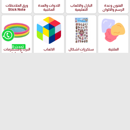
الفنون وعدة
البازل والالعاب
الادوات والعدة
ورق الملاحظات
الرسم والالوان
التعليمية
المكتبية
Stick Note
الملتينة
ستكرزات اشكال
الالعاب
البرك ومستلزمات
دزني
السباحة
بسكليتات BMX
ادوات الهندسة
قصص الاطفال
ودفاتر الالوان
العلامات التجارية