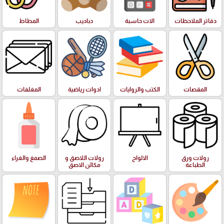
دفاتر الملاحظات
الات حاسبة
دباديب
المطاط
المقصات
الكتب والروايات
ادوات رياضية
المغلفات
رولات ورق
الالواح
رولات اللاصق و
الصمغ والغراء
الطباعة
مكائن الاصق