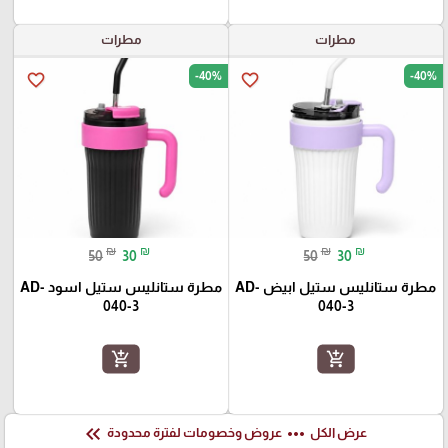
مطرات
مطرات
-40%
-40%
favorite_border
favorite_border
₪
₪
₪
₪
50
30
50
30
مطرة ستانليس ستيل ابيض AD-
مطرة ستانليس ستيل اسود AD-
040-3
040-3
add_shopping_cart
add_shopping_cart
keyboard_double_arrow_left
more_horiz
عرض الكل
عروض وخصومات لفترة محدودة