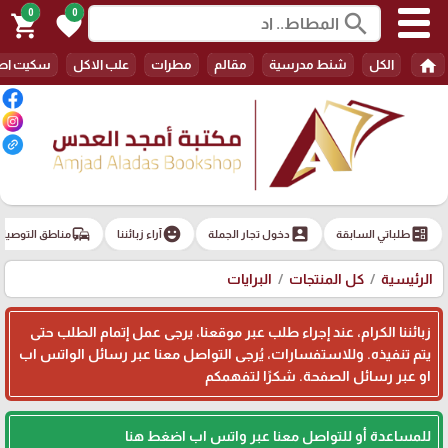
0
0
search
shopping_cart
favorite
home
الكل
شنط مدرسية
مقالم
مطرات
علب الاكل
سكيت اط
commute
emoji_emotions
account_box
ballot
طلباتي السابقة
دخول تجار الجملة
آراء زبائننا
مناطق التوصيل
الرئيسية
كل المنتجات
البرايات
زبائننا الكرام، عند إجراء طلب عبر موقعنا، يرجى عمل إتمام الطلب حتى
يتم تنفيذه. وللاستفسارات، يُرجى التواصل معنا عبر رسائل الواتس اب
او عبر رسائل الصفحة. شكرًا لتفهمكم
للمساعدة أو للتواصل معنا عبر واتس اب اضغط هنا