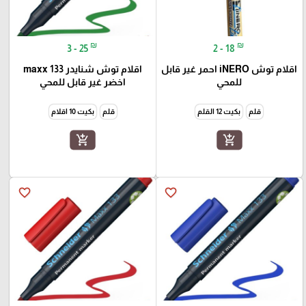
₪
₪
3 - 25
2 - 18
اقلام توش iNERO احمر غير قابل
اقلام توش شنايدر maxx 133
للمحي
اخضر غير قابل للمحي
قلم
بكيت 12 القلم
قلم
بكيت 10 اقلام
add_shopping_cart
add_shopping_cart
favorite_border
favorite_border