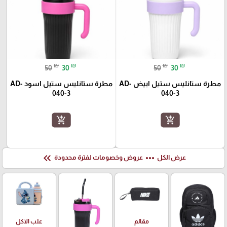
₪
₪
₪
₪
50
30
50
30
مطرة ستانليس ستيل ابيض AD-
مطرة ستانليس ستيل اسود AD-
040-3
040-3
add_shopping_cart
add_shopping_cart
keyboard_double_arrow_left
more_horiz
عرض الكل
عروض وخصومات لفترة محدودة
علب الاكل
مقالم