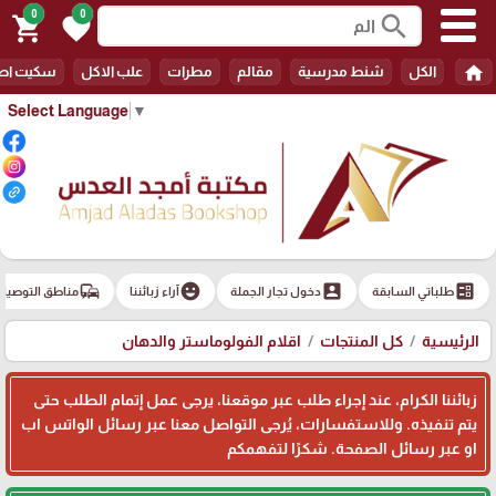
0
0
search
shopping_cart
favorite
home
الكل
شنط مدرسية
مقالم
مطرات
علب الاكل
سكيت اط
Select Language
▼
commute
emoji_emotions
account_box
ballot
طلباتي السابقة
دخول تجار الجملة
آراء زبائننا
مناطق التوصيل
الرئيسية
كل المنتجات
اقلام الفولوماستر والدهان
زبائننا الكرام، عند إجراء طلب عبر موقعنا، يرجى عمل إتمام الطلب حتى
يتم تنفيذه. وللاستفسارات، يُرجى التواصل معنا عبر رسائل الواتس اب
او عبر رسائل الصفحة. شكرًا لتفهمكم