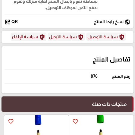
ببساطة نقوم بايصال المنتج لغاية منزلك وتقوم
بدفع الثمن لموظف التوصيل.
qr_code
public
نسخ رابط المنتج
QR
policy
policy
policy
سياسة التوصيل
سياسة التبديل
سياسة الإلغاء
تفاصيل المنتج
رقم المنتج
870
منتجات ذات صلة
favorite_border
favorite_border