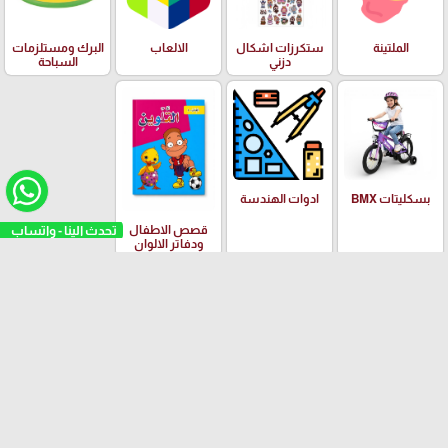
الملتينة
ستكرزات اشكال
الالعاب
البرك ومستلزمات
دزني
السباحة
بسكليتات BMX
ادوات الهندسة
تحدث الينا - واتساب
قصص الاطفال
ودفاتر الالوان
العلامات التجارية
Yalong
EISEN
PILOT
Adidas
Schneider