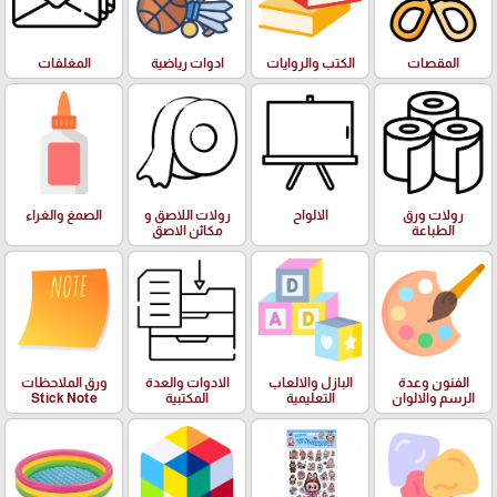
المقصات
الكتب والروايات
ادوات رياضية
المغلفات
رولات ورق
الالواح
رولات اللاصق و
الصمغ والغراء
الطباعة
مكائن الاصق
الفنون وعدة
البازل والالعاب
الادوات والعدة
ورق الملاحظات
الرسم والالوان
التعليمية
المكتبية
Stick Note