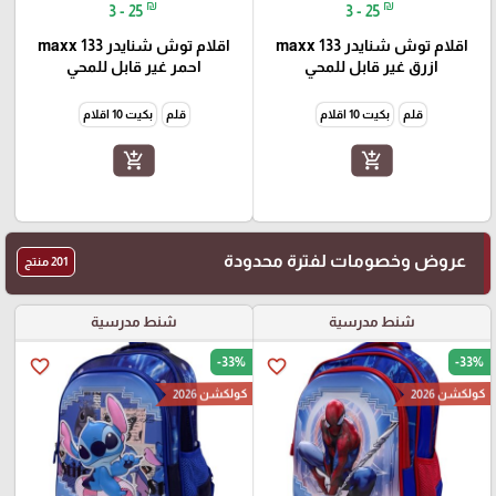
₪
₪
3 - 25
3 - 25
اقلام توش شنايدر maxx 133
اقلام توش شنايدر maxx 133
ازرق غير قابل للمحي
احمر غير قابل للمحي
قلم
بكيت 10 اقلام
قلم
بكيت 10 اقلام
add_shopping_cart
add_shopping_cart
عروض وخصومات لفترة محدودة
201 منتج
شنط مدرسية
شنط مدرسية
-33%
-33%
favorite_border
favorite_border
كولكشن 2026
كولكشن 2026