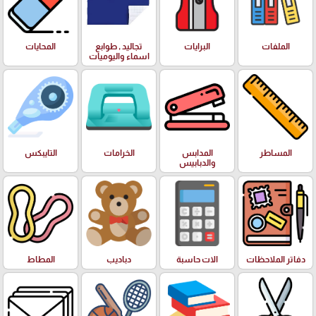
الملفات
البرايات
تجاليد , طوابع
المحايات
اسماء واليوميات
المساطر
المدابس
الخرامات
التايبكس
والدبابيس
دفاتر الملاحظات
الات حاسبة
دباديب
المطاط