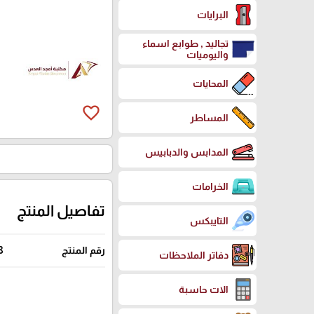
البرايات
تجاليد , طوابع اسماء
واليوميات
المحايات
favorite_border
المساطر
المدابس والدبابيس
الخرامات
تفاصيل المنتج
التايبكس
رقم المنتج
8
دفاتر الملاحظات
الات حاسبة