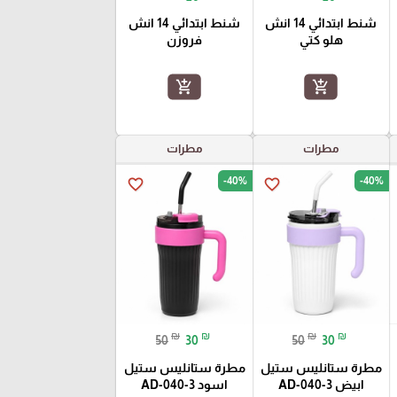
شنط ابتدائي 14 انش
شنط ابتدائي 14 انش
هلو كتي
فروزن
add_shopping_cart
add_shopping_cart
مطرات
مطرات
-40%
-40%
favorite_border
favorite_border
₪
₪
₪
₪
50
30
50
30
مطرة ستانليس ستيل
مطرة ستانليس ستيل
ابيض AD-040-3
اسود AD-040-3