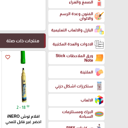
الصمغ والغراء
الفنون وعدة الرسم
والالوان
البازل والالعاب التعليمية
منتجات ذات صلة
الادوات والعدة المكتبية
ورق الملاحظات Stick
favorite_border
Note
الملتينة
ستكرزات اشكال دزني
الالعاب
₪
2 - 18
البرك ومستلزمات
اقلام توش iNERO
السباحة
اخضر غير قابل للمحي
بسكليتات BMX