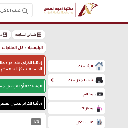
search
account_box
ballot
طلباتي السابقة
دخ
الرئيسية
كل المنتجات
زبائننا الكرام، عند إجرا
الرئيسية
الصفحة. شكرًا لتفهمكم
chevron_left
شنط مدرسية
للمساعدة أو للتواصل مع
مقالم
زبائننا الكرام لدخول قس
مطرات
1 / 3
علب الاكل