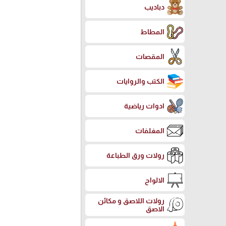
دباديب
المطاط
المقصات
الكتب والروايات
ادوات رياضية
المغلفات
رولات ورق الطباعة
الالواح
رولات اللاصق و مكائن
الاصق