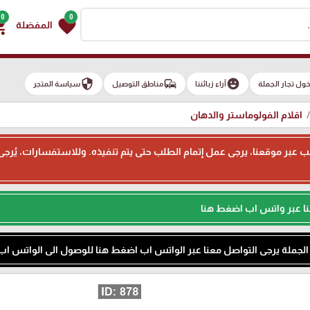
0
0
g_cart
favorite
المفضلة
security
commute
emoji_emotions
ول تجار الجملة
آراء زبائننا
مناطق التوصيل
سياسة المتجر
اقلام الفولوماستر والدهان
ء طلب عبر موقعنا، يرجى عمل إتمام الطلب حتى يتم تنفيذه. وللاستفسارات، يُر
نا عبر واتس اب اضغط هنا
م الجملة يرجى التواصل معنا عبر الواتس اب اضغط هنا للوصول الى الواتس اب