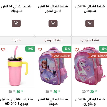
شنط ابتدائي 14 انش
شنط ابتدائي 14 انش
شنط ابتدائي 14 انش
ستيتش
كابتن افنجر
سونيك
add_shopping_cart
add_shopping_cart
add_shopping_cart
شنط مدرسية
شنط مدرسية
مطرات
-40%
-33%
-33%
favorite_border
favorite_border
favorite_border
ولكشن 2026
كولكشن 2026
₪
₪
₪
₪
₪
₪
50
30
30
20
30
20
شنط ابتدائي 14 انش
شنط ابتدائي 14 انش
مطرة ستانليس ستيل
يونيكورن
صوفيا
زهري AD-040-3