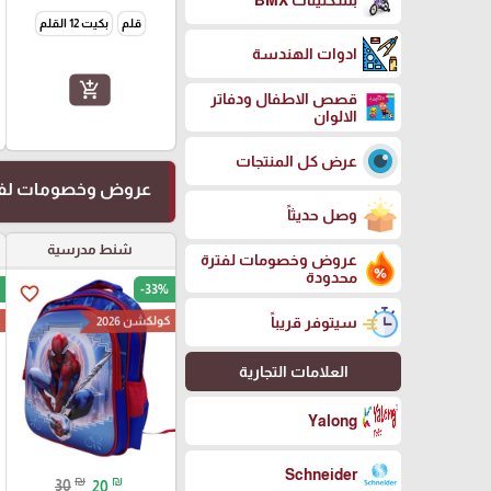
قلم
بكيت 12 القلم
ادوات الهندسة
add_shopping_cart
قصص الاطفال ودفاتر
الالوان
عرض كل المنتجات
عروض وخصومات لفت
وصل حديثاً
شنط مدرسية
عروض وخصومات لفترة
محدودة
-33%
favorite_border
كولكشن 2026
ك
سيتوفر قريباً
العلامات التجارية
Yalong
Schneider
₪
₪
30
20