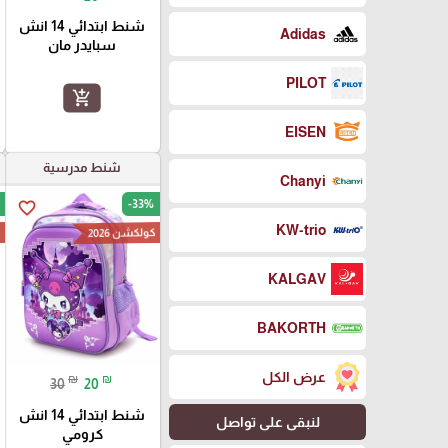
شنط ابتدائي 14 انش
Adidas
سبايدر مان
PILOT
add_shopping_cart
EISEN
شنط مدرسية
Chanyi
-33%
favorite_border
KW-trio
كولكشن 2026
ك
KALGAV
BAKORTH
عرض الكل
₪
₪
30
20
شنط ابتدائي 14 انش
لنبقى على تواصل
كرومي