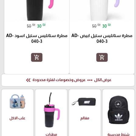
₪
₪
₪
₪
50
30
50
30
مطرة ستانليس ستيل ابيض AD-
مطرة ستانليس ستيل اسود AD-
040-3
040-3
add_shopping_cart
add_shopping_cart
keyboard_double_arrow_left
more_horiz
عرض الكل
عروض وخصومات لفترة محدودة
علب الاكل
مقالم
شنط مدرسية
مطرات