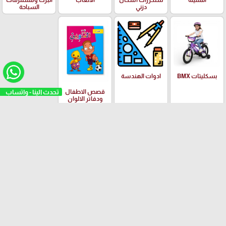
الملتينة
ستكرزات اشكال
الالعاب
البرك ومستلزمات
دزني
السباحة
بسكليتات BMX
ادوات الهندسة
تحدث الينا - واتساب
قصص الاطفال
ودفاتر الالوان
العلامات التجارية
Yalong
EISEN
PILOT
Adidas
Schneider