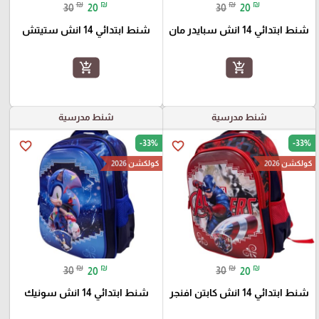
₪
₪
₪
₪
30
20
30
20
شنط ابتدائي 14 انش سبايدر مان
شنط ابتدائي 14 انش ستيتش
add_shopping_cart
add_shopping_cart
شنط مدرسية
شنط مدرسية
-33%
-33%
favorite_border
favorite_border
كولكشن 2026
كولكشن 2026
₪
₪
₪
₪
30
20
30
20
شنط ابتدائي 14 انش كابتن افنجر
شنط ابتدائي 14 انش سونيك