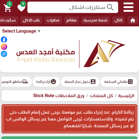
0
0
search
shopping_cart
favorite
home
الكل
شنط مدرسية
مقالم
مطرات
علب الاكل
سكيت اط
Select Language
▼
commute
emoji_emotions
account_box
ballot
طلباتي السابقة
دخول تجار الجملة
آراء زبائننا
مناطق التوصيل
الرئيسية
كل المنتجات
ورق الملاحظات Stick Note
زبائننا الكرام، عند إجراء طلب عبر موقعنا، يرجى عمل إتمام الطلب حتى
يتم تنفيذه. وللاستفسارات، يُرجى التواصل معنا عبر رسائل الواتس اب
او عبر رسائل الصفحة. شكرًا لتفهمكم