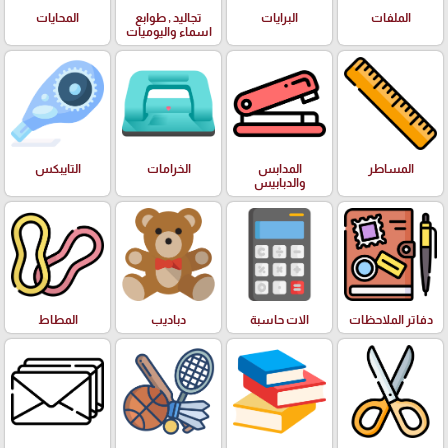
الملفات
البرايات
تجاليد , طوابع
المحايات
اسماء واليوميات
المساطر
المدابس
الخرامات
التايبكس
والدبابيس
دفاتر الملاحظات
الات حاسبة
دباديب
المطاط