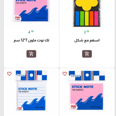
₪
₪
4
3
اسهم مع شكل
تك نوت ملون 7*12 سم
add_shopping_cart
add_shopping_cart
favorite_border
favorite_border