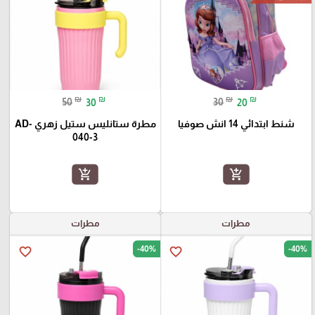
₪
₪
₪
₪
50
30
30
20
شنط ابتدائي 14 انش صوفيا
مطرة ستانليس ستيل زهري AD-
040-3
add_shopping_cart
add_shopping_cart
مطرات
مطرات
-40%
-40%
favorite_border
favorite_border