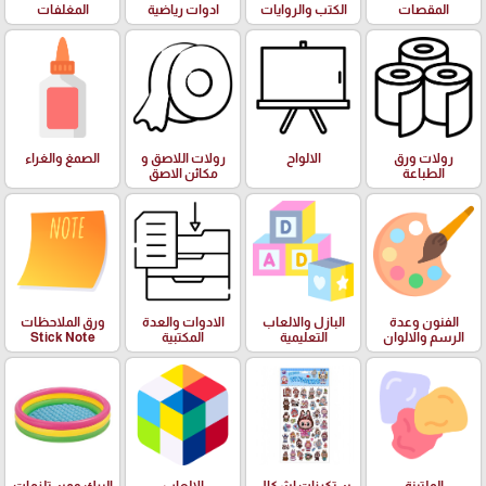
المقصات
الكتب والروايات
ادوات رياضية
المغلفات
رولات ورق
الالواح
رولات اللاصق و
الصمغ والغراء
الطباعة
مكائن الاصق
الفنون وعدة
البازل والالعاب
الادوات والعدة
ورق الملاحظات
الرسم والالوان
التعليمية
المكتبية
Stick Note