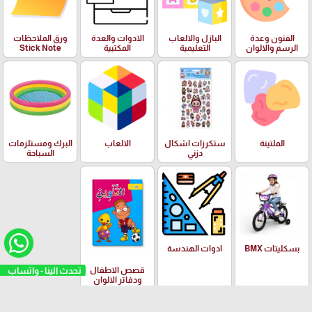
الفنون وعدة
البازل والالعاب
الادوات والعدة
ورق الملاحظات
الرسم والالوان
التعليمية
المكتبية
Stick Note
الملتينة
ستكرزات اشكال
الالعاب
البرك ومستلزمات
دزني
السباحة
بسكليتات BMX
ادوات الهندسة
تحدث الينا - واتساب
قصص الاطفال
ودفاتر الالوان
العلامات التجارية