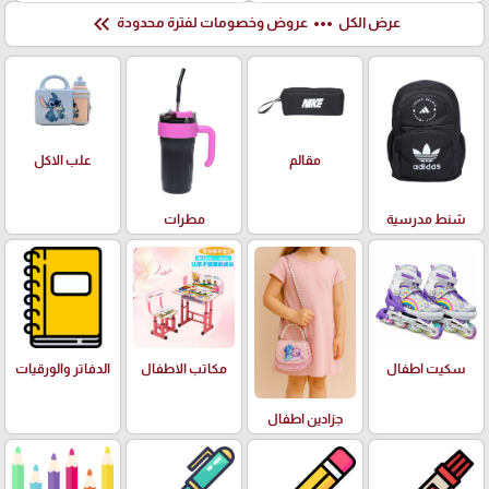
keyboard_double_arrow_left
more_horiz
عرض الكل
عروض وخصومات لفترة محدودة
علب الاكل
مقالم
شنط مدرسية
مطرات
سكيت اطفال
مكاتب الاطفال
الدفاتر والورقيات
جزادين اطفال