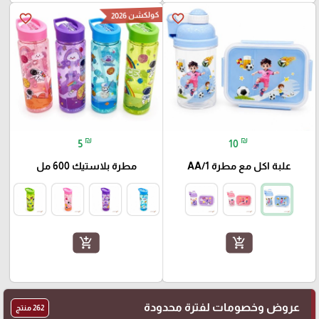
كولكشن 2026
favorite_border
favorite_border
₪
₪
5
10
علبة اكل مع مطرة AA/1
مطرة بلاستيك 600 مل
add_shopping_cart
add_shopping_cart
عروض وخصومات لفترة محدودة
262 منتج