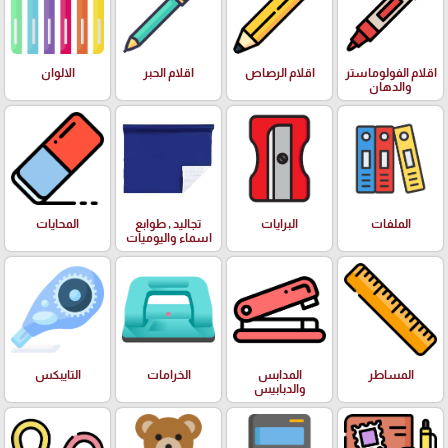
اقلام الفولوماستر
اقلام الرصاص
اقلام الحبر
الالوان
والدهان
الملفات
البرايات
تجاليد , طوابع
المحايات
اسماء واليوميات
المساطر
المدابس
الخرامات
التايبكس
والدبابيس