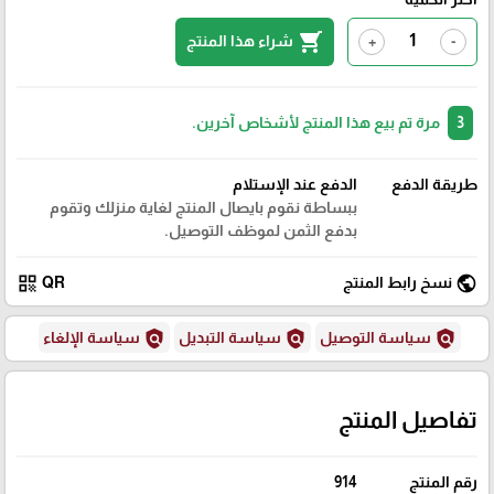
shopping_cart
شراء هذا المنتج
+
-
3
مرة تم بيع هذا المنتج لأشخاص آخرين.
طريقة الدفع
الدفع عند الإستلام
ببساطة نقوم بايصال المنتج لغاية منزلك وتقوم
بدفع الثمن لموظف التوصيل.
qr_code
public
نسخ رابط المنتج
QR
policy
policy
policy
سياسة التوصيل
سياسة التبديل
سياسة الإلغاء
تفاصيل المنتج
رقم المنتج
914