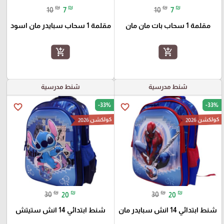
₪
₪
₪
₪
10
7
10
7
مقلمة 1 سحاب بات مان مان
مقلمة 1 سحاب سبايدر مان اسود
add_shopping_cart
add_shopping_cart
شنط مدرسية
شنط مدرسية
-33%
-33%
favorite_border
favorite_border
كولكشن 2026
كولكشن 2026
₪
₪
₪
₪
30
20
30
20
شنط ابتدائي 14 انش سبايدر مان
شنط ابتدائي 14 انش ستيتش