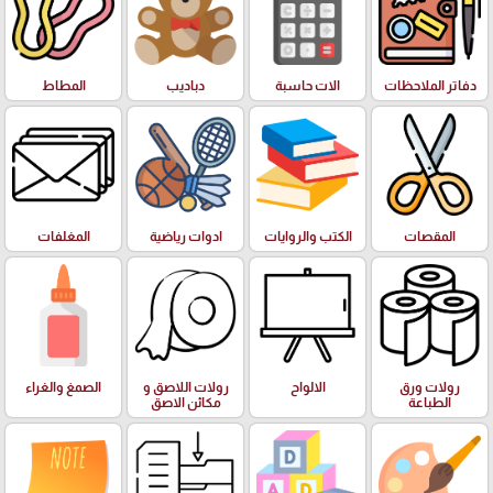
دفاتر الملاحظات
الات حاسبة
دباديب
المطاط
المقصات
الكتب والروايات
ادوات رياضية
المغلفات
رولات ورق
الالواح
رولات اللاصق و
الصمغ والغراء
الطباعة
مكائن الاصق