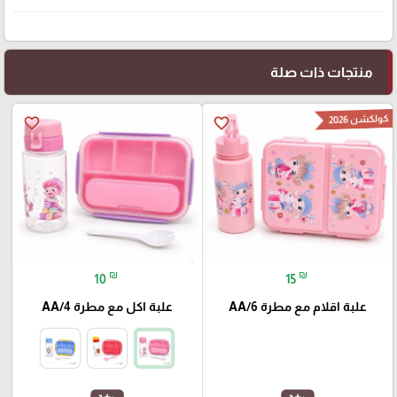
منتجات ذات صلة
كولكشن 2026
favorite_border
favorite_border
₪
₪
10
15
علبة اقلام مع مطرة AA/6
علبة اكل مع مطرة AA/4