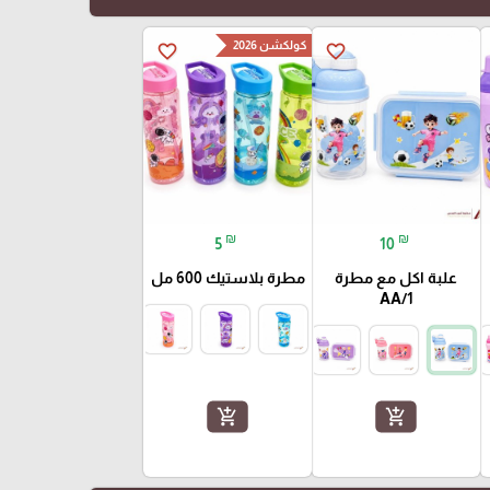
كولكشن 2026
favorite_border
favorite_border
₪
₪
5
10
علبة اكل مع مطرة
مطرة بلاستيك 600 مل
AA/1
add_shopping_cart
add_shopping_cart