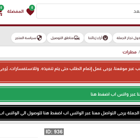
0
0
g_cart
favorite
المفضلة
security
commute
emoji_emotions
ول تجار الجملة
آراء زبائننا
مناطق التوصيل
سياسة المتجر
مطرات
ء طلب عبر موقعنا، يرجى عمل إتمام الطلب حتى يتم تنفيذه. وللاستفسارات، يُر
نا عبر واتس اب اضغط هنا
م الجملة يرجى التواصل معنا عبر الواتس اب اضغط هنا للوصول الى الواتس اب