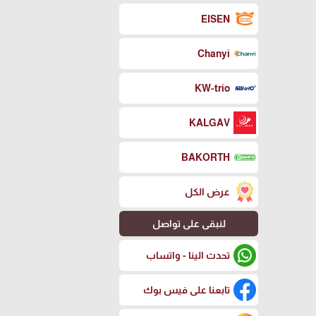
EISEN
Chanyi
KW-trio
KALGAV
BAKORTH
عرض الكل
لنبقى على تواصل
تحدث الينا - واتساب
تابعنا على فيس بوك