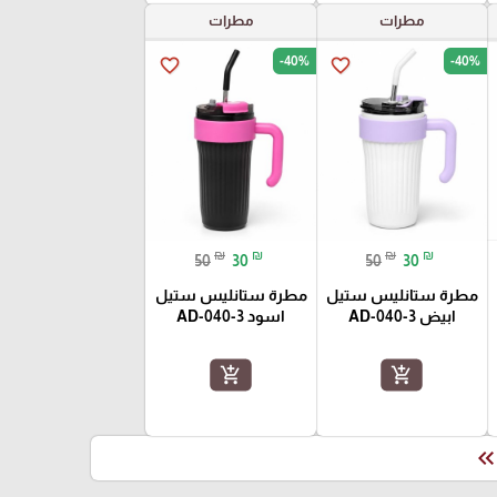
مطرات
مطرات
-40%
-40%
favorite_border
favorite_border
₪
₪
₪
₪
50
30
50
30
مطرة ستانليس ستيل
مطرة ستانليس ستيل
ابيض AD-040-3
اسود AD-040-3
add_shopping_cart
add_shopping_cart
keyboard_double_arrow_le