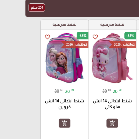
201 منتج
شنط مدرسية
شنط مدرسية
-33%
-33%
favorite_border
favorite_border
كولكشن 2026
كولكشن 2026
₪
₪
₪
₪
30
20
30
20
شنط ابتدائي 14 انش
شنط ابتدائي 14 انش
هلو كتي
فروزن
add_shopping_cart
add_shopping_cart