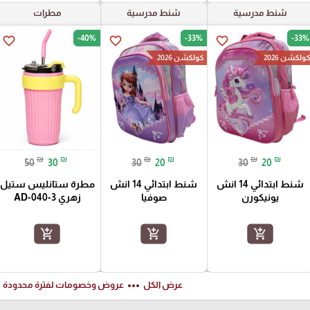
شنط مدرسية
شنط مدرسية
مطرات
-40%
-33%
-33%
favorite_border
favorite_border
favorite_border
ولكشن 2026
كولكشن 2026
₪
₪
₪
₪
₪
₪
50
30
30
20
30
20
شنط ابتدائي 14 انش
شنط ابتدائي 14 انش
مطرة ستانليس ستيل
يونيكورن
صوفيا
زهري AD-040-3
add_shopping_cart
add_shopping_cart
add_shopping_cart
ft
more_horiz
عرض الكل
عروض وخصومات لفترة محدودة