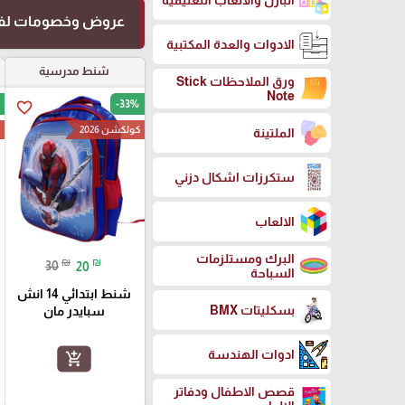
البازل والالعاب التعليمية
عروض وخصومات لفت
الادوات والعدة المكتبية
شنط مدرسية
ورق الملاحظات Stick
Note
-33%
favorite_border
كولكشن 2026
ك
الملتينة
ستكرزات اشكال دزني
الالعاب
البرك ومستلزمات
₪
₪
30
20
السباحة
شنط ابتدائي 14 انش
بسكليتات BMX
سبايدر مان
ادوات الهندسة
add_shopping_cart
قصص الاطفال ودفاتر