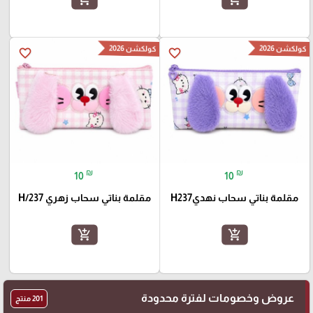
كولكشن 2026
كولكشن 2026
favorite_border
favorite_border
₪
₪
10
10
مقلمة بناتي سحاب نهديH237
مقلمة بناتي سحاب زهري H/237
add_shopping_cart
add_shopping_cart
عروض وخصومات لفترة محدودة
201 منتج