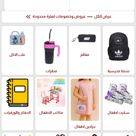
keyboard_double_arrow_left
more_horiz
عرض الكل
عروض وخصومات لفترة محدودة
علب الاكل
مقالم
شنط مدرسية
مطرات
سكيت اطفال
مكاتب الاطفال
الدفاتر والورقيات
جزادين اطفال