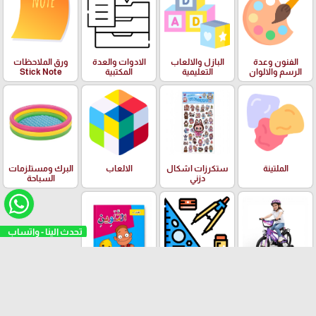
الفنون وعدة
البازل والالعاب
الادوات والعدة
ورق الملاحظات
الرسم والالوان
التعليمية
المكتبية
Stick Note
الملتينة
ستكرزات اشكال
الالعاب
البرك ومستلزمات
دزني
السباحة
تحدث الينا - واتساب
بسكليتات BMX
ادوات الهندسة
قصص الاطفال
ودفاتر الالوان