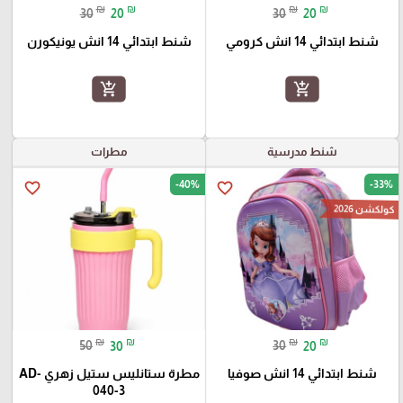
₪
₪
₪
₪
30
20
30
20
شنط ابتدائي 14 انش كرومي
شنط ابتدائي 14 انش يونيكورن
add_shopping_cart
add_shopping_cart
شنط مدرسية
مطرات
-40%
-33%
favorite_border
favorite_border
كولكشن 2026
₪
₪
₪
₪
50
30
30
20
شنط ابتدائي 14 انش صوفيا
مطرة ستانليس ستيل زهري AD-
040-3