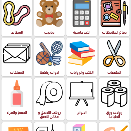
دفاتر الملاحظات
الات حاسبة
دباديب
المطاط
المقصات
الكتب والروايات
ادوات رياضية
المغلفات
رولات ورق
الالواح
رولات اللاصق و
الصمغ والغراء
الطباعة
مكائن الاصق