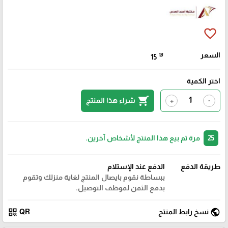
favorite_border
السعر
₪
15
اختر الكمية
shopping_cart
شراء هذا المنتج
+
-
25
مرة تم بيع هذا المنتج لأشخاص آخرين.
طريقة الدفع
الدفع عند الإستلام
ببساطة نقوم بايصال المنتج لغاية منزلك وتقوم
بدفع الثمن لموظف التوصيل.
qr_code
public
نسخ رابط المنتج
QR