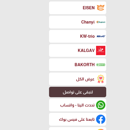
EISEN
Chanyi
KW-trio
KALGAV
BAKORTH
عرض الكل
لنبقى على تواصل
تحدث الينا - واتساب
تابعنا على فيس بوك