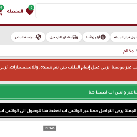
0
0
g_cart
favorite
المفضلة
security
commute
emoji_emotions
ول تجار الجملة
آراء زبائننا
مناطق التوصيل
سياسة المتجر
مقالم
ء طلب عبر موقعنا، يرجى عمل إتمام الطلب حتى يتم تنفيذه. وللاستفسارات، يُر
نا عبر واتس اب اضغط هنا
م الجملة يرجى التواصل معنا عبر الواتس اب اضغط هنا للوصول الى الواتس اب
م