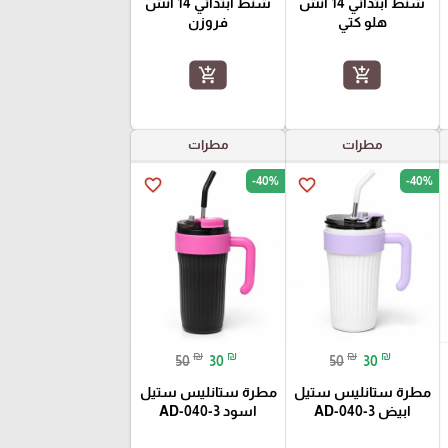
شنط ابتدائي 14 انش
شنط ابتدائي 14 انش
هلو كتي
فروزن
add_shopping_cart
add_shopping_cart
مطرات
مطرات
-40%
-40%
favorite_border
favorite_border
₪
₪
₪
₪
50
30
50
30
مطرة ستانليس ستيل
مطرة ستانليس ستيل
ابيض AD-040-3
اسود AD-040-3