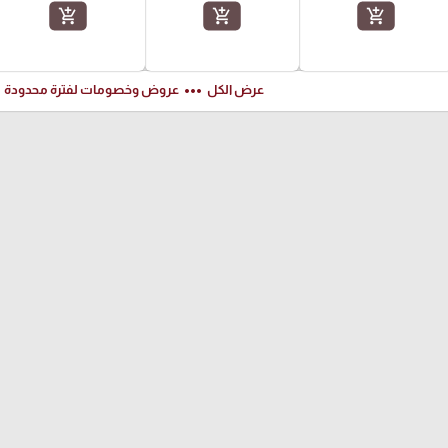
add_shopping_cart
add_shopping_cart
add_shopping_cart
ft
more_horiz
عرض الكل
عروض وخصومات لفترة محدودة