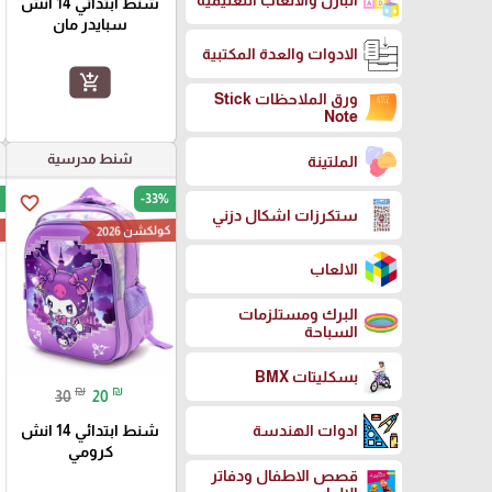
البازل والالعاب التعليمية
شنط ابتدائي 14 انش
سبايدر مان
الادوات والعدة المكتبية
add_shopping_cart
ورق الملاحظات Stick
Note
شنط مدرسية
الملتينة
-33%
favorite_border
ستكرزات اشكال دزني
كولكشن 2026
ك
الالعاب
البرك ومستلزمات
السباحة
بسكليتات BMX
₪
₪
30
20
شنط ابتدائي 14 انش
ادوات الهندسة
كرومي
قصص الاطفال ودفاتر