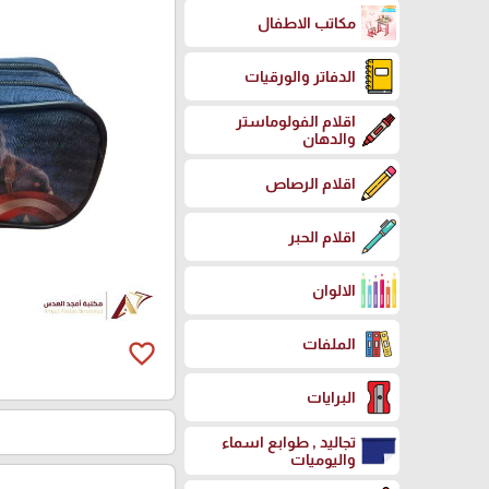
مكاتب الاطفال
الدفاتر والورقيات
اقلام الفولوماستر
والدهان
اقلام الرصاص
اقلام الحبر
الالوان
الملفات
favorite_border
البرايات
تجاليد , طوابع اسماء
واليوميات