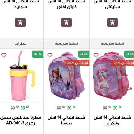
شنط ابتدائي 14 انش
شنط ابتدائي 14 انش
شنط ابتدائي 14 انش
ستيتش
كابتن افنجر
سونيك
add_shopping_cart
add_shopping_cart
add_shopping_cart
شنط مدرسية
شنط مدرسية
مطرات
-40%
-33%
-33%
favorite_border
favorite_border
favorite_border
ولكشن 2026
كولكشن 2026
₪
₪
₪
₪
₪
₪
50
30
30
20
30
20
شنط ابتدائي 14 انش
شنط ابتدائي 14 انش
مطرة ستانليس ستيل
يونيكورن
صوفيا
زهري AD-040-3