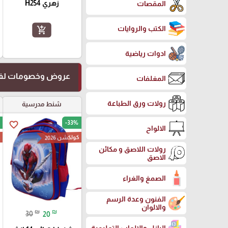
زهري H254
المقصات
الكتب والروايات
add_shopping_cart
ادوات رياضية
عروض وخصومات لفت
المغلفات
رولات ورق الطباعة
شنط مدرسية
-33%
favorite_border
الالواح
كولكشن 2026
ك
رولات اللاصق و مكائن
الاصق
الصمغ والغراء
الفنون وعدة الرسم
والالوان
₪
₪
30
20