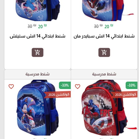
₪
₪
₪
₪
30
20
30
20
شنط ابتدائي 14 انش سبايدر مان
شنط ابتدائي 14 انش ستيتش
add_shopping_cart
add_shopping_cart
شنط مدرسية
شنط مدرسية
-33%
-33%
favorite_border
favorite_border
كولكشن 2026
كولكشن 2026