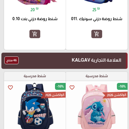
₪
₪
20
25
شنط روضة دزني سونيك .011
شنط روضة دزني بنت 0.10
add_shopping_cart
add_shopping_cart
العلامة التجارية KALGAV
46 منتج
شنط مدرسية
شنط مدرسية
-16%
-16%
favorite_border
favorite_border
كولكشن 2026
كولكشن 2026