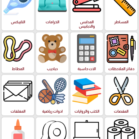
المساطر
المدابس
الخرامات
التايبكس
والدبابيس
دفاتر الملاحظات
الات حاسبة
دباديب
المطاط
المقصات
الكتب والروايات
ادوات رياضية
المغلفات