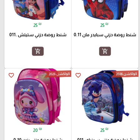
₪
₪
25
25
شنط روضة دزني سبايدر مان 0.11
شنط روضة دزني ستيتش .011
add_shopping_cart
add_shopping_cart
كولكشن 2026
كولكشن 2026
favorite_border
favorite_border
₪
₪
20
25