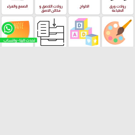
رولات ورق
الالواح
رولات اللاصق و
الصمغ والغراء
الطباعة
مكائن الاصق
تحدث الينا - واتساب
الفنون وعدة
البازل والالعاب
الادوات والعدة
ورق الملاحظات
الرسم والالوان
التعليمية
المكتبية
Stick Note
الملتينة
ستكرزات اشكال
الالعاب
البرك ومستلزمات
دزني
السباحة