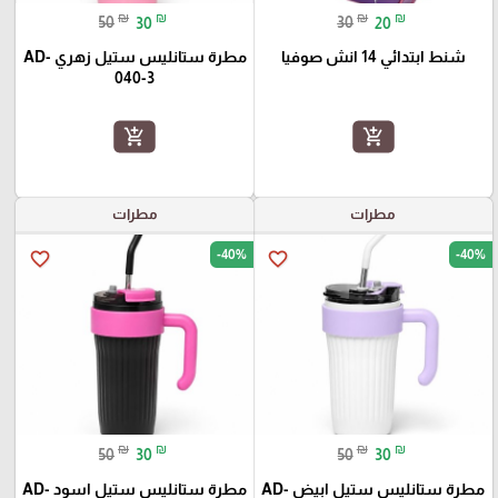
₪
₪
₪
₪
50
30
30
20
شنط ابتدائي 14 انش صوفيا
مطرة ستانليس ستيل زهري AD-
040-3
add_shopping_cart
add_shopping_cart
مطرات
مطرات
-40%
-40%
favorite_border
favorite_border
₪
₪
₪
₪
50
30
50
30
مطرة ستانليس ستيل ابيض AD-
مطرة ستانليس ستيل اسود AD-