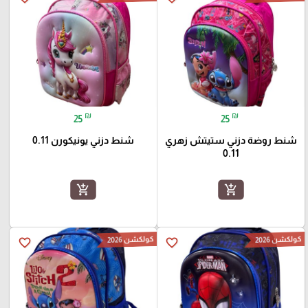
₪
₪
25
25
شنط روضة دزني ستيتش زهري
شنط دزني يونيكورن 0.11
0.11
add_shopping_cart
add_shopping_cart
كولكشن 2026
كولكشن 2026
favorite_border
favorite_border