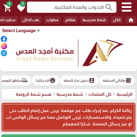
0
0
search
shopping_cart
favorite
home
الكل
شنط مدرسية
مقالم
مطرات
علب الاكل
سكيت اط
Select Language
▼
commute
emoji_emotions
account_box
ballot
طلباتي السابقة
دخول تجار الجملة
آراء زبائننا
مناطق التوصيل
الرئيسية
كل المنتجات
شنط مدرسية
قسم شنط الروضة
زبائننا الكرام، عند إجراء طلب عبر موقعنا، يرجى عمل إتمام الطلب حتى
يتم تنفيذه. وللاستفسارات، يُرجى التواصل معنا عبر رسائل الواتس اب
او عبر رسائل الصفحة. شكرًا لتفهمكم