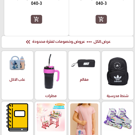
040-3
040-3
add_shopping_cart
add_shopping_cart
keyboard_double_arrow_left
more_horiz
عرض الكل
عروض وخصومات لفترة محدودة
علب الاكل
مقالم
شنط مدرسية
مطرات