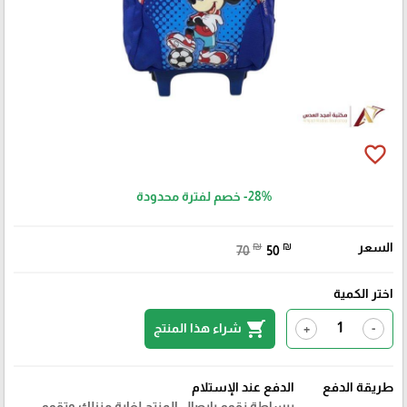
favorite_border
-28%
خصم لفترة محدودة
السعر
₪
₪
70
50
اختر الكمية
shopping_cart
شراء هذا المنتج
+
-
طريقة الدفع
الدفع عند الإستلام
ببساطة نقوم بايصال المنتج لغاية منزلك وتقوم