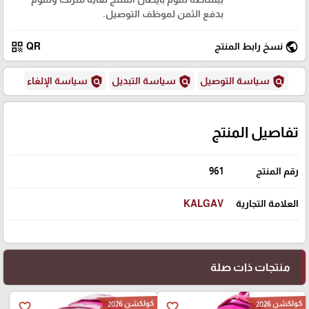
بدفع الثمن لموظف التوصيل.
qr_code
public
نسخ رابط المنتج
QR
policy
policy
policy
سياسة التوصيل
سياسة التبديل
سياسة الإلغاء
تفاصيل المنتج
رقم المنتج
961
العلامة التجارية
KALGAV
منتجات ذات صلة
كولكشن 2026
كولكشن 2026
favorite_border
favorite_border