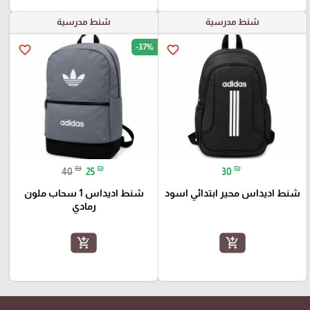
شنط مدرسية
شنط مدرسية
-37%
favorite_border
favorite_border
₪
₪
₪
40
25
30
شنط اديداس محير ابتدائي اسود
شنط اديداس 1 سحاب ملون
رمادي
add_shopping_cart
add_shopping_cart