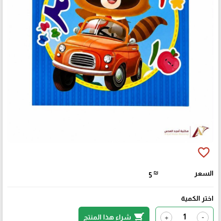
favorite_border
السعر
₪
5
اختر الكمية
shopping_cart
شراء هذا المنتج
+
-