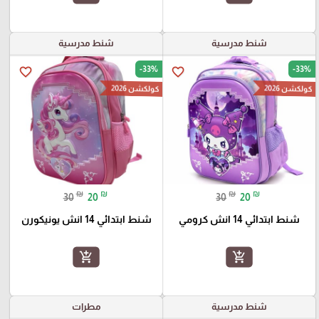
شنط مدرسية
شنط مدرسية
-33%
-33%
favorite_border
favorite_border
كولكشن 2026
كولكشن 2026
₪
₪
₪
₪
30
20
30
20
شنط ابتدائي 14 انش كرومي
شنط ابتدائي 14 انش يونيكورن
add_shopping_cart
add_shopping_cart
شنط مدرسية
مطرات