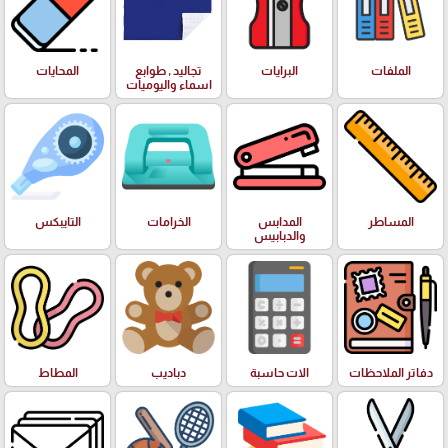
الملفات
البرايات
تجاليد , طوابع
المحايات
اسماء واليوميات
المساطر
المدابس
الخرامات
التايبكس
والدبابيس
دفاتر الملاحظات
الات حاسبة
دباديب
المطاط