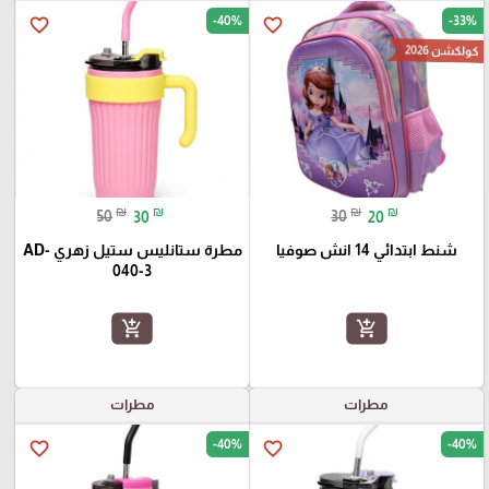
-40%
-33%
favorite_border
favorite_border
كولكشن 2026
₪
₪
₪
₪
50
30
30
20
شنط ابتدائي 14 انش صوفيا
مطرة ستانليس ستيل زهري AD-
040-3
add_shopping_cart
add_shopping_cart
مطرات
مطرات
-40%
-40%
favorite_border
favorite_border