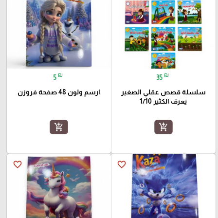
₪
₪
5
35
سلسلة قصص عقلي الصغير
ارسم ولون 48 صفحة فروزن
يعرف الكثير 1/10
add_shopping_cart
add_shopping_cart
favorite_border
favorite_border