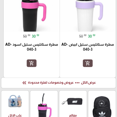
₪
₪
₪
₪
50
30
50
30
مطرة ستانليس ستيل ابيض AD-
مطرة ستانليس ستيل اسود AD-
040-3
040-3
add_shopping_cart
add_shopping_cart
keyboard_double_arrow_left
more_horiz
عرض الكل
عروض وخصومات لفترة محدودة
علب الاكل
مقالم