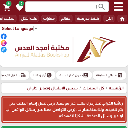
0
0
search
shopping_cart
favorite
home
الكل
شنط مدرسية
مقالم
مطرات
علب الاكل
سكيت اط
Select Language
▼
commute
emoji_emotions
account_box
ballot
طلباتي السابقة
دخول تجار الجملة
آراء زبائننا
مناطق التوصيل
الرئيسية
كل المنتجات
قصص الاطفال ودفاتر الالوان
زبائننا الكرام، عند إجراء طلب عبر موقعنا، يرجى عمل إتمام الطلب حتى
يتم تنفيذه. وللاستفسارات، يُرجى التواصل معنا عبر رسائل الواتس اب
او عبر رسائل الصفحة. شكرًا لتفهمكم