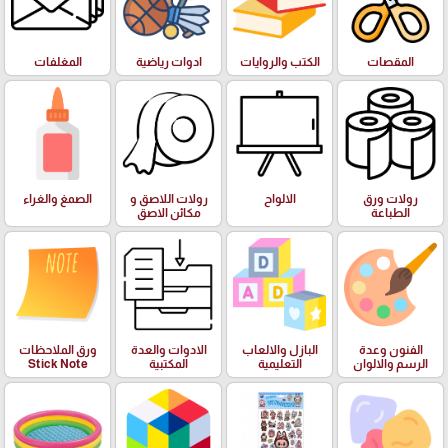
المقصات
الكتب والروايات
ادوات رياضية
المغلفات
رولات ورق
الالواح
رولات اللاصق و
الصمغ والغراء
الطباعة
مكائن الاصق
الفنون وعدة
البازل والالعاب
الادوات والعدة
ورق الملاحظات
الرسم والالوان
التعليمية
المكتبية
Stick Note