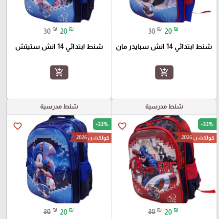
₪
₪
₪
₪
30
20
30
20
شنط ابتدائي 14 انش سبايدر مان
شنط ابتدائي 14 انش ستيتش
add_shopping_cart
add_shopping_cart
شنط مدرسية
شنط مدرسية
-33%
-33%
favorite_border
favorite_border
كولكشن 2026
كولكشن 2026
₪
₪
₪
₪
30
20
30
20