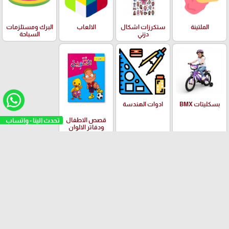
الملتينة
ستكرزات اشكال
الالعاب
البرك ومستلزمات
دزني
السباحة
بسكليتات BMX
ادوات الهندسة
تحدث الينا - واتساب
قصص الاطفال
ودفاتر الالوان
العلامات التجارية
Yalong
EISEN
PILOT
Adidas
Schneider