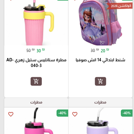
كولكشن 2026
₪
₪
₪
₪
50
30
30
20
شنط ابتدائي 14 انش صوفيا
مطرة ستانليس ستيل زهري AD-
040-3
add_shopping_cart
add_shopping_cart
مطرات
مطرات
-40%
-40%
favorite_border
favorite_border