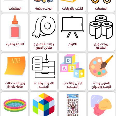
المقصات
الكتب والروايات
ادوات رياضية
المغلفات
رولات ورق
الالواح
رولات اللاصق و
الصمغ والغراء
الطباعة
مكائن الاصق
الفنون وعدة
البازل والالعاب
الادوات والعدة
ورق الملاحظات
الرسم والالوان
التعليمية
المكتبية
Stick Note