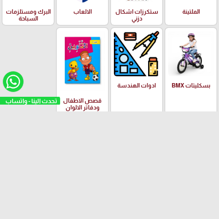
الملتينة
ستكرزات اشكال
الالعاب
البرك ومستلزمات
دزني
السباحة
بسكليتات BMX
ادوات الهندسة
تحدث الينا - واتساب
قصص الاطفال
ودفاتر الالوان
العلامات التجارية
Yalong
EISEN
PILOT
Adidas
Schneider