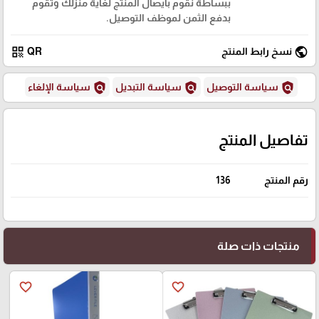
ببساطة نقوم بايصال المنتج لغاية منزلك وتقوم
بدفع الثمن لموظف التوصيل.
qr_code
public
نسخ رابط المنتج
QR
policy
policy
policy
سياسة التوصيل
سياسة التبديل
سياسة الإلغاء
تفاصيل المنتج
رقم المنتج
136
منتجات ذات صلة
favorite_border
favorite_border