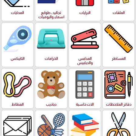
الملفات
البرايات
تجاليد , طوابع
المحايات
اسماء واليوميات
المساطر
المدابس
الخرامات
التايبكس
والدبابيس
دفاتر الملاحظات
الات حاسبة
دباديب
المطاط