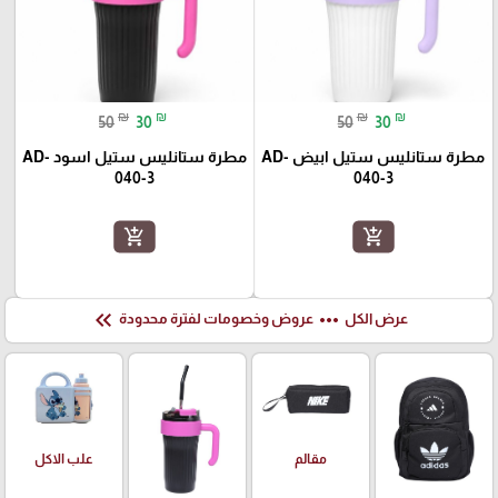
₪
₪
₪
₪
50
30
50
30
مطرة ستانليس ستيل ابيض AD-
مطرة ستانليس ستيل اسود AD-
040-3
040-3
add_shopping_cart
add_shopping_cart
keyboard_double_arrow_left
more_horiz
عرض الكل
عروض وخصومات لفترة محدودة
علب الاكل
مقالم