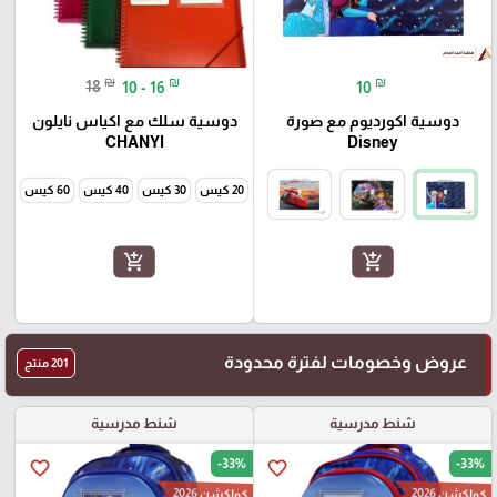
₪
₪
₪
18
10 - 16
10
دوسية اكورديوم مع صورة
دوسية سلك مع اكياس نايلون
CHANYI
Disney
20 كيس
30 كيس
40 كيس
60 كيس
add_shopping_cart
add_shopping_cart
عروض وخصومات لفترة محدودة
201 منتج
شنط مدرسية
شنط مدرسية
-33%
-33%
favorite_border
favorite_border
كولكشن 2026
كولكشن 2026