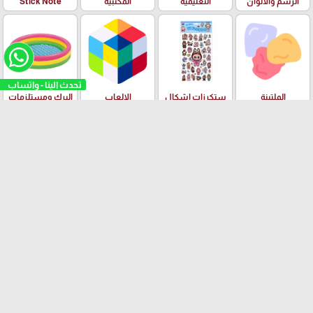
الرسم والالوان
التعليمية
المكتبية
Stick Note
تحدث الينا - واتساب
الملتينة
ستكرزات اشكال
الالعاب
البرك ومستلزمات
دزني
السباحة
بسكليتات BMX
ادوات الهندسة
قصص الاطفال
ودفاتر الالوان
العلامات التجارية