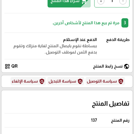
shopping_cart
شراء هذا المنتج
+
-
3
مرة تم بيع هذا المنتج لأشخاص آخرين.
طريقة الدفع
الدفع عند الإستلام
ببساطة نقوم بايصال المنتج لغاية منزلك وتقوم
بدفع الثمن لموظف التوصيل.
qr_code
public
نسخ رابط المنتج
QR
policy
policy
policy
سياسة التوصيل
سياسة التبديل
سياسة الإلغاء
تفاصيل المنتج
رقم المنتج
137