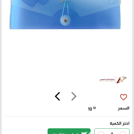
arrow_back_ios
arrow_forward_ios
favorite_border
السعر
₪
10
اختر الكمية