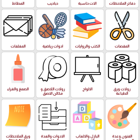
دفاتر الملاحظات
الات حاسبة
دباديب
المطاط
المقصات
الكتب والروايات
ادوات رياضية
المغلفات
رولات ورق
الالواح
رولات اللاصق و
الصمغ والغراء
الطباعة
مكائن الاصق
الفنون وعدة
البازل والالعاب
الادوات والعدة
ورق الملاحظات