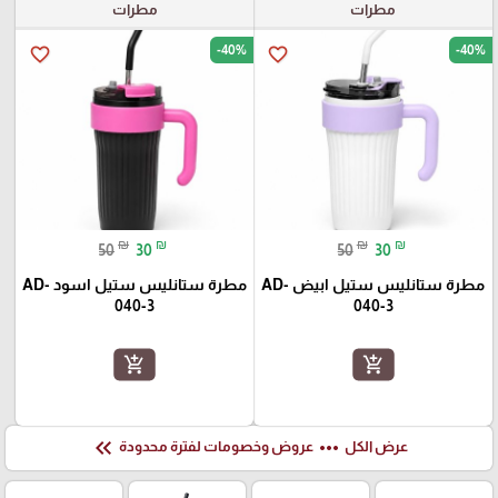
مطرات
مطرات
-40%
-40%
favorite_border
favorite_border
₪
₪
₪
₪
50
30
50
30
مطرة ستانليس ستيل ابيض AD-
مطرة ستانليس ستيل اسود AD-
040-3
040-3
add_shopping_cart
add_shopping_cart
keyboard_double_arrow_left
more_horiz
عرض الكل
عروض وخصومات لفترة محدودة