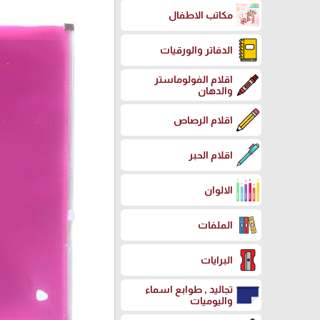
مكاتب الاطفال
الدفاتر والورقيات
اقلام الفولوماستر
والدهان
اقلام الرصاص
اقلام الحبر
الالوان
الملفات
البرايات
تجاليد , طوابع اسماء
واليوميات