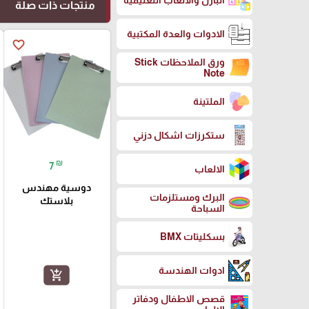
البازل والالعاب التعليمية
منتجات ذات صلة
الادوات والعدة المكتبية
favorite_border
ورق الملاحظات Stick
Note
الملتينة
ستكرزات اشكال دزني
₪
7
الالعاب
دوسية مهندس
البرك ومستلزمات
بلاستك
السباحة
بسكليتات BMX
ادوات الهندسة
add_shopping_cart
قصص الاطفال ودفاتر