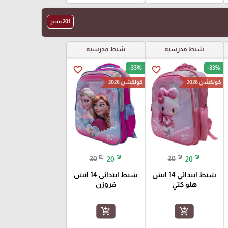
201 منتج
شنط مدرسية
شنط مدرسية
-33%
-33%
favorite_border
favorite_border
كولكشن 2026
كولكشن 2026
₪
₪
₪
₪
30
20
30
20
شنط ابتدائي 14 انش
شنط ابتدائي 14 انش
هلو كتي
فروزن
add_shopping_cart
add_shopping_cart