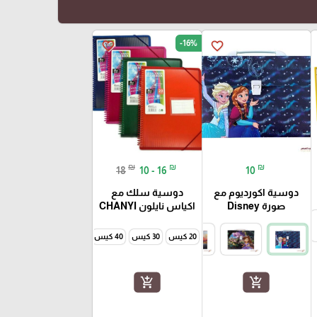
-16%
favorite_border
favorite_border
₪
₪
₪
18
10 - 16
10
دوسية اكورديوم مع
دوسية سلك مع
صورة Disney
اكياس نايلون CHANYI
20 كيس
30 كيس
40 كيس
60 كيس
add_shopping_cart
add_shopping_cart