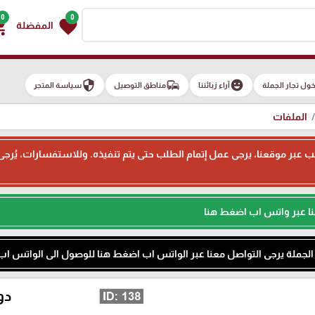
0
0
g_cart
favorite
المفضلة
security
commute
emoji_emotions
ول تجار الجملة
آراء زبائننا
مناطق التوصيل
سياسة المتجر
الملفات
ء طلب عبر موقعنا، يرجى عمل إتمام الطلب حتى يتم تنفيذه. وللاستفسارات، يُر
نا عبر واتس اب اضغط هنا
م الجملة يرجى التواصل معنا عبر الواتس اب اضغط هنا للوصول الى الواتس اب
دو