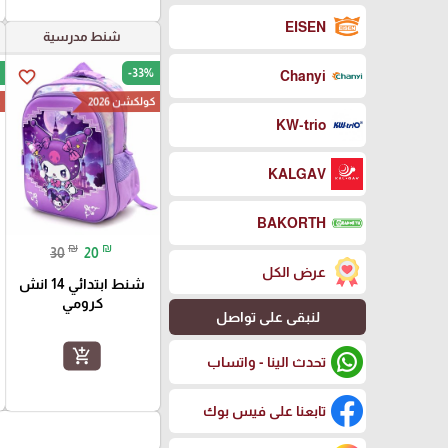
EISEN
شنط مدرسية
-33%
favorite_border
Chanyi
كولكشن 2026
ك
KW-trio
KALGAV
BAKORTH
₪
₪
30
20
عرض الكل
شنط ابتدائي 14 انش
كرومي
لنبقى على تواصل
add_shopping_cart
تحدث الينا - واتساب
تابعنا على فيس بوك