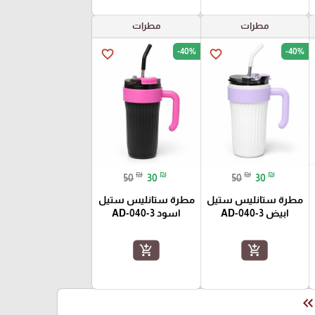
مطرات
مطرات
-40%
-40%
favorite_border
favorite_border
₪
₪
₪
₪
50
30
50
30
مطرة ستانليس ستيل
مطرة ستانليس ستيل
ابيض AD-040-3
اسود AD-040-3
add_shopping_cart
add_shopping_cart
keyboard_double_arrow_le