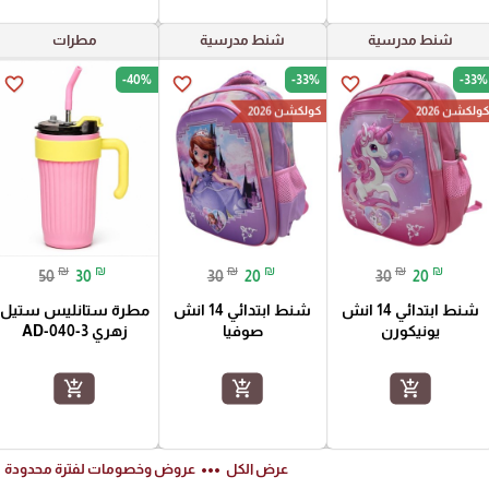
شنط مدرسية
شنط مدرسية
مطرات
-40%
-33%
-33%
favorite_border
favorite_border
favorite_border
ولكشن 2026
كولكشن 2026
₪
₪
₪
₪
₪
₪
50
30
30
20
30
20
شنط ابتدائي 14 انش
شنط ابتدائي 14 انش
مطرة ستانليس ستيل
يونيكورن
صوفيا
زهري AD-040-3
add_shopping_cart
add_shopping_cart
add_shopping_cart
ft
more_horiz
عرض الكل
عروض وخصومات لفترة محدودة