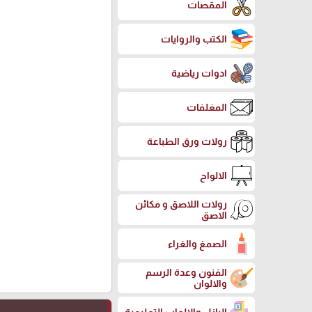
المقصات
الكتب والروايات
ادوات رياضية
المغلفات
رولات ورق الطباعة
الالواح
رولات اللاصق و مكائن
الاصق
الصمغ والغراء
الفنون وعدة الرسم
والالوان