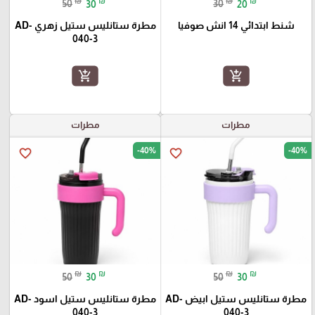
₪
₪
₪
₪
50
30
30
20
شنط ابتدائي 14 انش صوفيا
مطرة ستانليس ستيل زهري AD-
040-3
add_shopping_cart
add_shopping_cart
مطرات
مطرات
-40%
-40%
favorite_border
favorite_border
₪
₪
₪
₪
50
30
50
30
مطرة ستانليس ستيل ابيض AD-
مطرة ستانليس ستيل اسود AD-
040-3
040-3