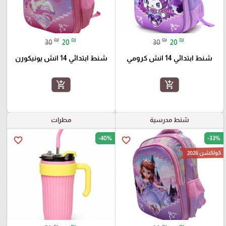
₪
₪
₪
₪
30
20
30
20
شنط ابتدائي 14 انش كرومي
شنط ابتدائي 14 انش يونيكورن
add_shopping_cart
add_shopping_cart
شنط مدرسية
مطرات
-40%
-33%
favorite_border
favorite_border
كولكشن 2026