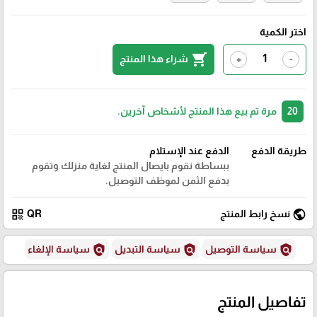
اختر الكمية
shopping_cart
شراء هذا المنتج
+
-
20
مرة تم بيع هذا المنتج لأشخاص آخرين.
طريقة الدفع
الدفع عند الإستلام
ببساطة نقوم بايصال المنتج لغاية منزلك وتقوم
بدفع الثمن لموظف التوصيل.
qr_code
public
نسخ رابط المنتج
QR
policy
policy
policy
سياسة التوصيل
سياسة التبديل
سياسة الإلغاء
تفاصيل المنتج