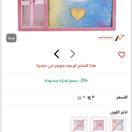
بسة
arrow_back_ios
arrow_forward_ios
favorite_border
هذا المنتج لم يعد متوفر في متجرنا
-25%
خصم لفترة محدودة
السعر
₪
₪
20
15
اختر اللون