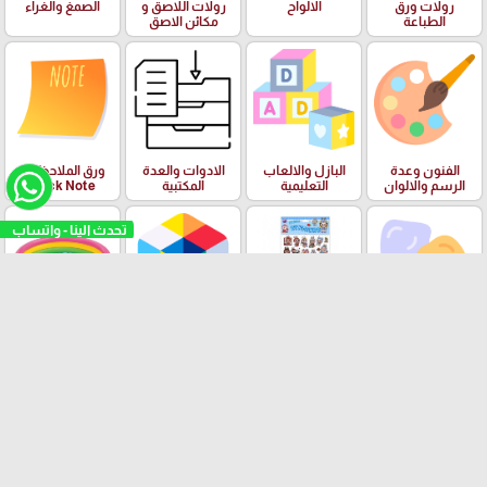
رولات ورق
الالواح
رولات اللاصق و
الصمغ والغراء
الطباعة
مكائن الاصق
الفنون وعدة
البازل والالعاب
الادوات والعدة
ورق الملاحظات
الرسم والالوان
التعليمية
المكتبية
Stick Note
تحدث الينا - واتساب
الملتينة
ستكرزات اشكال
الالعاب
البرك ومستلزمات
دزني
السباحة