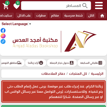
0
0
search
shopping_cart
favorite
home
الكل
شنط مدرسية
مقالم
مطرات
علب الاكل
سكيت اط
Select Language
▼
commute
emoji_emotions
account_box
ballot
طلباتي السابقة
دخول تجار الجملة
آراء زبائننا
مناطق التوصيل
الرئيسية
كل المنتجات
دفاتر الملاحظات
زبائننا الكرام، عند إجراء طلب عبر موقعنا، يرجى عمل إتمام الطلب حتى
يتم تنفيذه. وللاستفسارات، يُرجى التواصل معنا عبر رسائل الواتس اب
او عبر رسائل الصفحة. شكرًا لتفهمكم