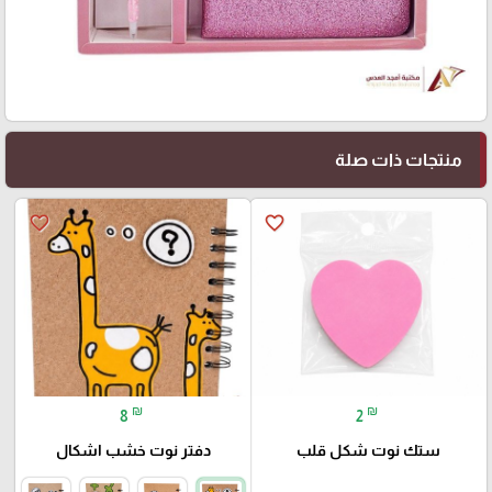
منتجات ذات صلة
favorite_border
favorite_border
₪
₪
8
2
ستك نوت شكل قلب
دفتر نوت خشب اشكال