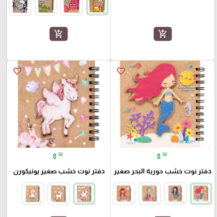
add_shopping_cart
add_shopping_cart
favorite_border
favorite_border
₪
₪
8
8
دفتر نوت خشب حورية البحر صغير
دفتر نوت خشب صغير يونيكورن