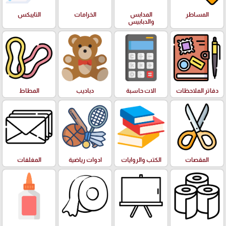
المساطر
المدابس
الخرامات
التايبكس
والدبابيس
دفاتر الملاحظات
الات حاسبة
دباديب
المطاط
المقصات
الكتب والروايات
ادوات رياضية
المغلفات