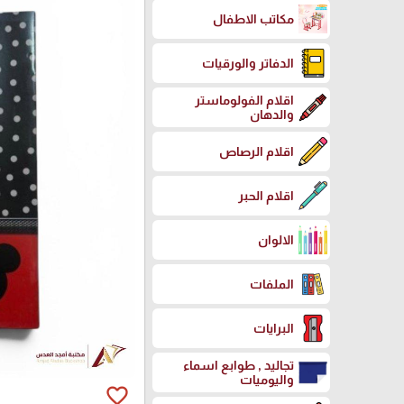
مكاتب الاطفال
الدفاتر والورقيات
اقلام الفولوماستر
والدهان
اقلام الرصاص
اقلام الحبر
الالوان
الملفات
البرايات
تجاليد , طوابع اسماء
واليوميات
favorite_border