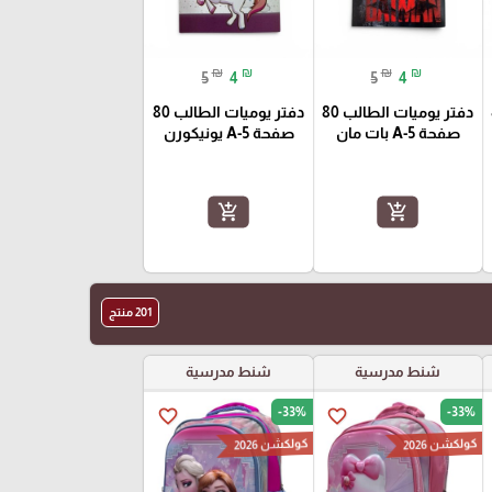
₪
₪
₪
₪
5
4
5
4
8
دفتر يوميات الطالب 80
دفتر يوميات الطالب 80
صفحة A-5 بات مان
صفحة A-5 يونيكورن
add_shopping_cart
add_shopping_cart
201 منتج
شنط مدرسية
شنط مدرسية
-33%
-33%
favorite_border
favorite_border
كولكشن 2026
كولكشن 2026