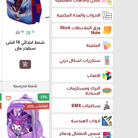
البازل والالعاب التعليمية
الادوات والعدة المكتبية
ورق الملاحظات Stick
₪
₪
Note
30
20
شنط ابتدائي 14 انش
الملتينة
سبايدر مان
ستكرزات اشكال دزني
add_shopping_cart
الالعاب
شنط مدرسية
البرك ومستلزمات
السباحة
-33%
favorite_border
بسكليتات BMX
كولكشن 2026
ك
ادوات الهندسة
قصص الاطفال ودفاتر