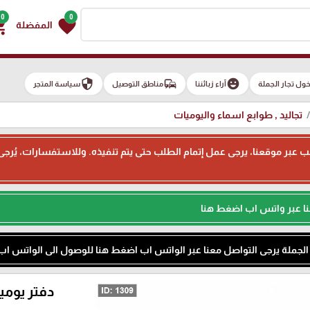
0
0
g_cart
favorite
المفضلة
security
commute
emoji_emotions
ول تجار الجملة
آراء زبائننا
مناطق التوصيل
سياسة المتجر
تجاليد , طوابع اسماء واليوميات
ء طلب عبر موقعنا، يرجى عمل إتمام الطلب حتى يتم تنفيذه. وللاستفسارات، يُر
نا عبر واتس اب اضغط هنا
م الجملة يرجى التواصل معنا عبر الواتس اب اضغط هنا للوصول الى الواتس اب
دفتر يوميات الطالب 