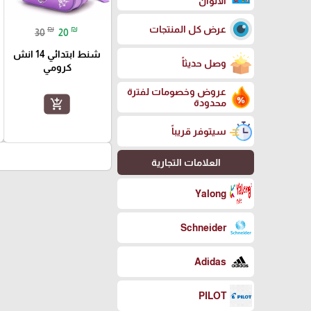
الالوان
عرض كل المنتجات
₪
₪
30
20
شنط ابتدائي 14 انش
وصل حديثاً
كرومي
عروض وخصومات لفترة
add_shopping_cart
محدودة
سيتوفر قريباً
العلامات التجارية
Yalong
Schneider
Adidas
PILOT