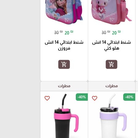
₪
₪
₪
₪
30
20
30
20
شنط ابتدائي 14 انش
شنط ابتدائي 14 انش
هلو كتي
فروزن
add_shopping_cart
add_shopping_cart
مطرات
مطرات
-40%
-40%
favorite_border
favorite_border