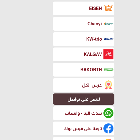
EISEN
Chanyi
KW-trio
KALGAV
BAKORTH
عرض الكل
لنبقى على تواصل
تحدث الينا - واتساب
تابعنا على فيس بوك