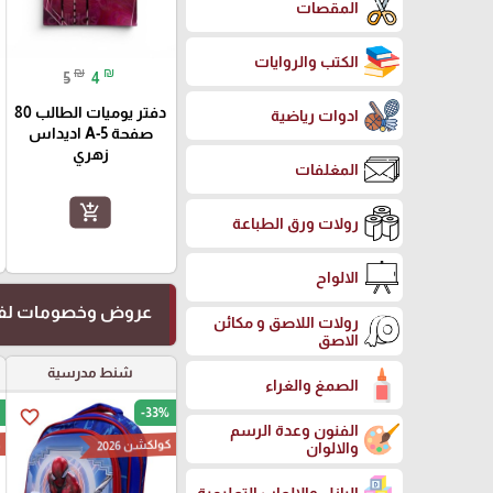
المقصات
الكتب والروايات
₪
₪
5
4
دفتر يوميات الطالب 80
ادوات رياضية
صفحة A-5 اديداس
زهري
المغلفات
add_shopping_cart
رولات ورق الطباعة
الالواح
عروض وخصومات لفت
رولات اللاصق و مكائن
الاصق
شنط مدرسية
الصمغ والغراء
-33%
favorite_border
الفنون وعدة الرسم
كولكشن 2026
ك
والالوان