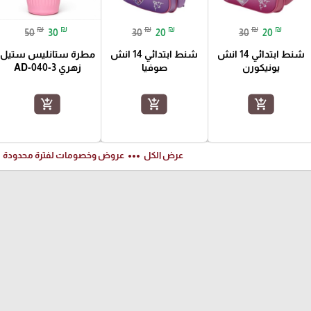
₪
₪
₪
₪
₪
₪
50
30
30
20
30
20
شنط ابتدائي 14 انش
شنط ابتدائي 14 انش
مطرة ستانليس ستيل
يونيكورن
صوفيا
زهري AD-040-3
add_shopping_cart
add_shopping_cart
add_shopping_cart
ft
more_horiz
عرض الكل
عروض وخصومات لفترة محدودة