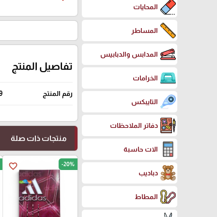
المحايات
المساطر
المدابس والدبابيس
تفاصيل المنتج
الخرامات
رقم المنتج
9
التايبكس
دفاتر الملاحظات
منتجات ذات صلة
الات حاسبة
-20%
favorite_border
دباديب
المطاط