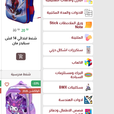
البازل والالعاب التعليمية
الادوات والعدة المكتبية
ورق الملاحظات Stick
Note
₪
₪
30
20
الملتينة
شنط ابتدائي 14 انش
سبايدر مان
ستكرزات اشكال دزني
add_shopping_cart
الالعاب
البرك ومستلزمات
شنط مدرسية
السباحة
-33%
favorite_border
بسكليتات BMX
كولكشن 2026
ك
ادوات الهندسة
قصص الاطفال ودفاتر