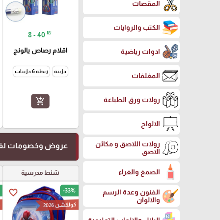
المقصات
الكتب والروايات
₪
8 - 40
اقلام رصاص يالونج
ادوات رياضية
دزينة
ربطة 6 دزينات
المغلفات
رولات ورق الطباعة
add_shopping_cart
الالواح
رولات اللاصق و مكائن
عروض وخصومات لفت
الاصق
الصمغ والغراء
شنط مدرسية
-33%
favorite_border
الفنون وعدة الرسم
والالوان
كولكشن 2026
ك