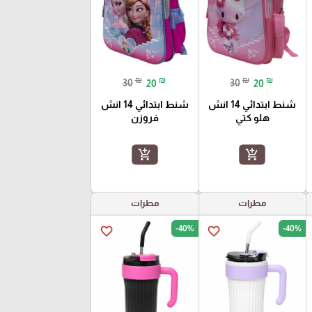
₪
₪
₪
₪
30
20
30
20
شنط ابتدائي 14 انش
شنط ابتدائي 14 انش
هلو كتي
فروزن
add_shopping_cart
add_shopping_cart
مطرات
مطرات
-40%
-40%
favorite_border
favorite_border