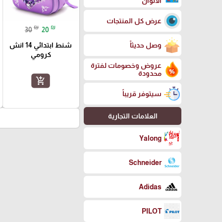
الالوان
عرض كل المنتجات
₪
₪
30
20
شنط ابتدائي 14 انش
وصل حديثاً
كرومي
عروض وخصومات لفترة
محدودة
add_shopping_cart
سيتوفر قريباً
العلامات التجارية
Yalong
Schneider
Adidas
PILOT