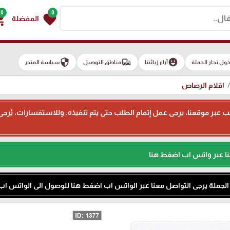
0
0
g_cart
favorite
المفضلة
security
commute
emoji_emotions
ول تجار الجملة
آراء زبائننا
مناطق التوصيل
سياسة المتجر
اقلام الرصاص
ء طلب عبر موقعنا، يرجى عمل إتمام الطلب حتى يتم تنفيذه. وللاستفسارات، يُر
نا عبر واتس اب اضغط هنا
م الجملة يرجى التواصل معنا عبر الواتس اب اضغط هنا للوصول الى الواتس اب