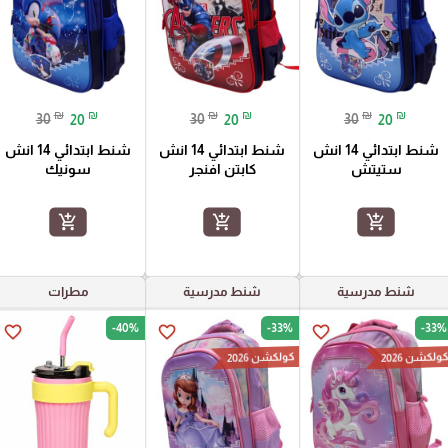
₪
₪
₪
₪
₪
₪
30
20
30
20
30
20
شنط ابتدائي 14 انش
شنط ابتدائي 14 انش
شنط ابتدائي 14 انش
ستيتش
كابتن افنجر
سونيك
add_shopping_cart
add_shopping_cart
add_shopping_cart
شنط مدرسية
شنط مدرسية
مطرات
-40%
-33%
-33%
favorite_border
favorite_border
favorite_border
ولكشن 2026
كولكشن 2026