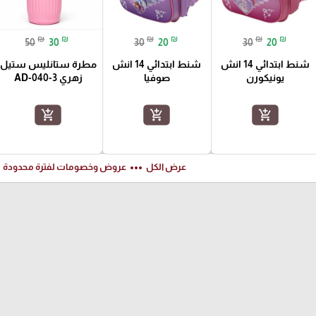
₪
₪
₪
₪
₪
₪
50
30
30
20
30
20
شنط ابتدائي 14 انش
شنط ابتدائي 14 انش
مطرة ستانليس ستيل
يونيكورن
صوفيا
زهري AD-040-3
add_shopping_cart
add_shopping_cart
add_shopping_cart
ft
more_horiz
عرض الكل
عروض وخصومات لفترة محدودة