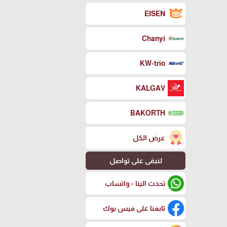
EISEN
Chanyi
KW-trio
KALGAV
BAKORTH
عرض الكل
لنبقى على تواصل
تحدث الينا - واتساب
تابعنا على فيس بوك