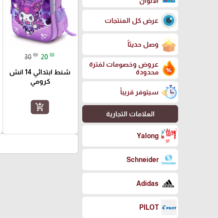
الالوان
عرض كل المنتجات
وصل حديثاً
₪
₪
30
20
عروض وخصومات لفترة
شنط ابتدائي 14 انش
محدودة
كرومي
سيتوفر قريباً
add_shopping_cart
العلامات التجارية
Yalong
Schneider
Adidas
PILOT