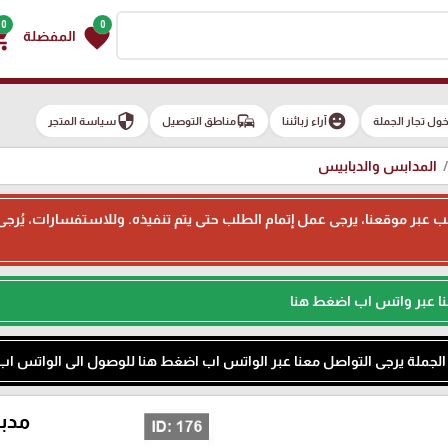
0
0
g_cart
favorite
المفضلة
security
commute
emoji_emotions
ول تجار الجملة
آراء زبائننا
مناطق التوصيل
سياسة المتجر
المدابس والدبابيس
ء طلب عبر موقعنا، يرجى عمل إتمام الطلب حتى يتم تنفيذه. وللاستفسارات، يُر
نا عبر واتس اب اضغط هنا
م الجملة يرجى التواصل معنا عبر الواتس اب اضغط هنا للوصول الى الواتس اب
مدبسة ف