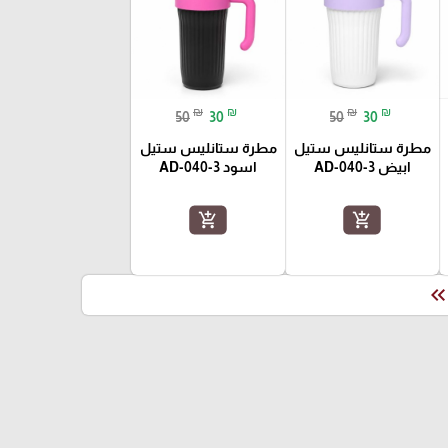
₪
₪
₪
₪
50
30
50
30
مطرة ستانليس ستيل
مطرة ستانليس ستيل
ابيض AD-040-3
اسود AD-040-3
add_shopping_cart
add_shopping_cart
keyboard_double_arrow_le