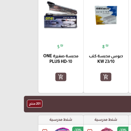
₪
₪
5
8
دبوس مدبسة كتب
مدبسة صغيرة ONE
PLUS HD-10
23/10 KW
add_shopping_cart
add_shopping_cart
201 منتج
شنط مدرسية
شنط مدرسية
-33%
-33%