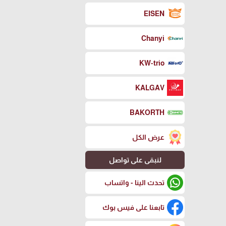
EISEN
Chanyi
KW-trio
KALGAV
BAKORTH
عرض الكل
لنبقى على تواصل
تحدث الينا - واتساب
تابعنا على فيس بوك