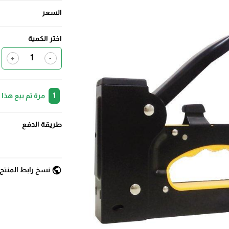
السعر
اختر الكمية
+
-
1
مرة تم بيع هذا
طريقة الدفع
public
نسخ رابط المنتج