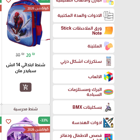
favorite_border
البازل والالعاب التعليمية
كولكشن 2026
ك
الادوات والعدة المكتبية
ورق الملاحظات Stick
Note
الملتينة
₪
₪
30
20
ستكرزات اشكال دزني
شنط ابتدائي 14 انش
سبايدر مان
الالعاب
add_shopping_cart
البرك ومستلزمات
السباحة
بسكليتات BMX
شنط مدرسية
-33%
favorite_border
ادوات الهندسة
كولكشن 2026
ك
قصص الاطفال ودفاتر