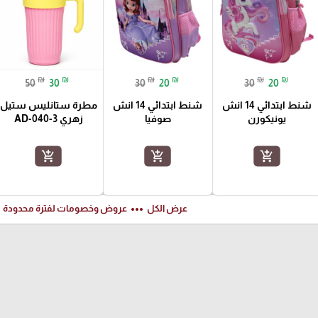
₪
₪
₪
₪
₪
₪
50
30
30
20
30
20
شنط ابتدائي 14 انش
شنط ابتدائي 14 انش
مطرة ستانليس ستيل
يونيكورن
صوفيا
زهري AD-040-3
add_shopping_cart
add_shopping_cart
add_shopping_cart
ft
more_horiz
عرض الكل
عروض وخصومات لفترة محدودة