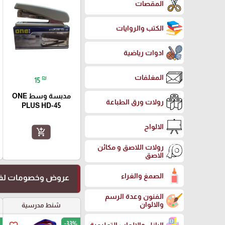
المقصات
الكتب والروايات
ادوات رياضية
المغلفات
₪
15
مدبسة وسط ONE
رولات ورق الطباعة
PLUS HD-45
الالواح
add_shopping_cart
رولات اللاصق و مكائن
الاصق
الصمغ والغراء
عروض وخصومات لفت
الفنون وعدة الرسم
والالوان
شنط مدرسية
-33%