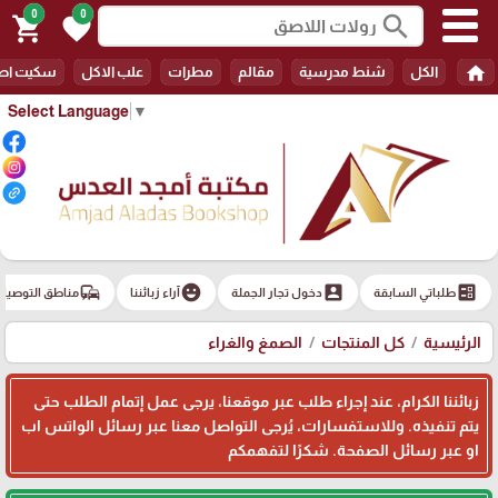
0
0
search
shopping_cart
favorite
home
الكل
شنط مدرسية
مقالم
مطرات
علب الاكل
سكيت اط
Select Language
▼
commute
emoji_emotions
account_box
ballot
طلباتي السابقة
دخول تجار الجملة
آراء زبائننا
مناطق التوصيل
الرئيسية
كل المنتجات
الصمغ والغراء
زبائننا الكرام، عند إجراء طلب عبر موقعنا، يرجى عمل إتمام الطلب حتى
يتم تنفيذه. وللاستفسارات، يُرجى التواصل معنا عبر رسائل الواتس اب
او عبر رسائل الصفحة. شكرًا لتفهمكم