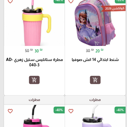
favorite_border
favorite_border
كولكشن 2026
₪
₪
₪
₪
50
30
30
20
شنط ابتدائي 14 انش صوفيا
مطرة ستانليس ستيل زهري AD-
040-3
add_shopping_cart
add_shopping_cart
مطرات
مطرات
-40%
-40%
favorite_border
favorite_border