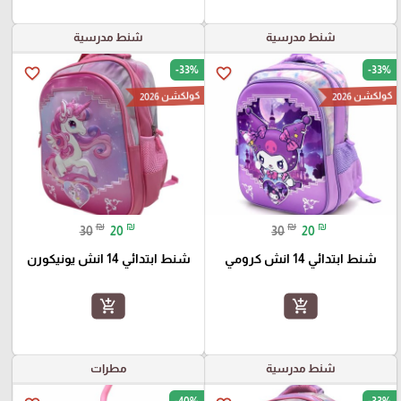
شنط مدرسية
شنط مدرسية
-33%
-33%
favorite_border
favorite_border
كولكشن 2026
كولكشن 2026
₪
₪
₪
₪
30
20
30
20
شنط ابتدائي 14 انش كرومي
شنط ابتدائي 14 انش يونيكورن
add_shopping_cart
add_shopping_cart
شنط مدرسية
مطرات
-40%
-33%