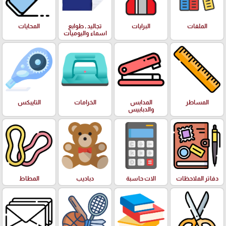
الملفات
البرايات
تجاليد , طوابع
المحايات
اسماء واليوميات
المساطر
المدابس
الخرامات
التايبكس
والدبابيس
دفاتر الملاحظات
الات حاسبة
دباديب
المطاط