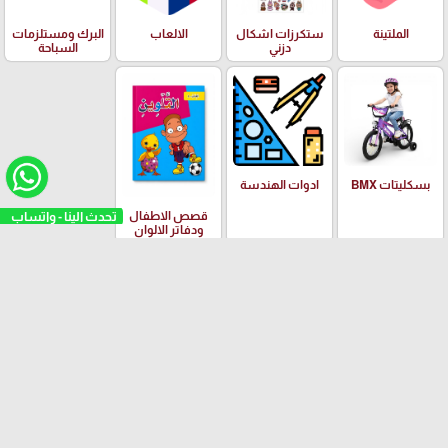
الملتينة
ستكرزات اشكال
الالعاب
البرك ومستلزمات
دزني
السباحة
بسكليتات BMX
ادوات الهندسة
تحدث الينا - واتساب
قصص الاطفال
ودفاتر الالوان
العلامات التجارية
Yalong
EISEN
PILOT
Adidas
Schneider