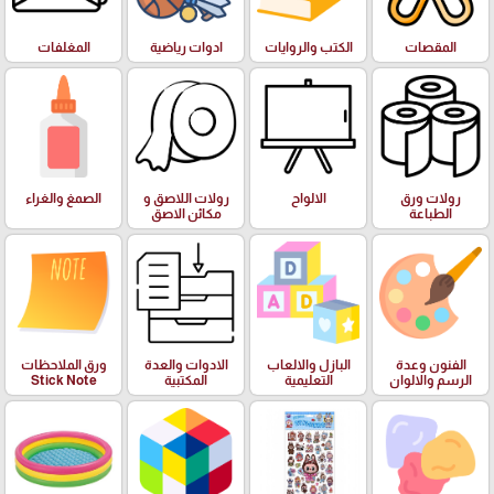
المقصات
الكتب والروايات
ادوات رياضية
المغلفات
رولات ورق
الالواح
رولات اللاصق و
الصمغ والغراء
الطباعة
مكائن الاصق
الفنون وعدة
البازل والالعاب
الادوات والعدة
ورق الملاحظات
الرسم والالوان
التعليمية
المكتبية
Stick Note