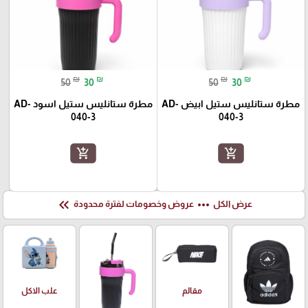
₪
₪
₪
₪
50
30
50
30
مطرة ستانليس ستيل ابيض AD-
مطرة ستانليس ستيل اسود AD-
040-3
040-3
add_shopping_cart
add_shopping_cart
keyboard_double_arrow_left
more_horiz
عرض الكل
عروض وخصومات لفترة محدودة
علب الاكل
مقالم