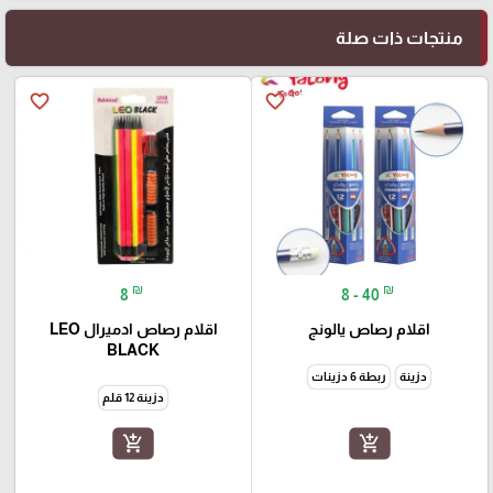
منتجات ذات صلة
favorite_border
favorite_border
₪
₪
8
8 - 40
اقلام رصاص يالونج
اقلام رصاص ادميرال LEO
BLACK
دزينة
ربطة 6 دزينات
دزينة 12 قلم
add_shopping_cart
add_shopping_cart