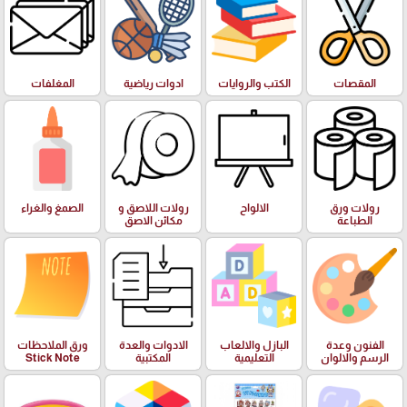
المقصات
الكتب والروايات
ادوات رياضية
المغلفات
رولات ورق
الالواح
رولات اللاصق و
الصمغ والغراء
الطباعة
مكائن الاصق
الفنون وعدة
البازل والالعاب
الادوات والعدة
ورق الملاحظات
الرسم والالوان
التعليمية
المكتبية
Stick Note