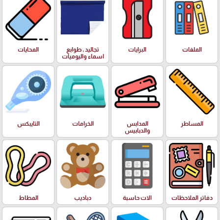
الملفات
البرايات
تجاليد , طوابع
المحايات
اسماء واليوميات
المساطر
المدابس
الخرامات
التايبكس
والدبابيس
دفاتر الملاحظات
الات حاسبة
دباديب
المطاط