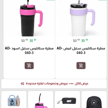
₪
₪
₪
₪
50
30
50
30
مطرة ستانليس ستيل ابيض AD-
مطرة ستانليس ستيل اسود AD-
040-3
040-3
add_shopping_cart
add_shopping_cart
keyboard_double_arrow_left
more_horiz
عرض الكل
عروض وخصومات لفترة محدودة