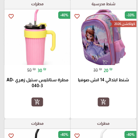
شنط مدرسية
مطرات
-40%
-33%
favorite_border
favorite_border
كولكشن 2026
₪
₪
₪
₪
50
30
30
20
شنط ابتدائي 14 انش صوفيا
مطرة ستانليس ستيل زهري AD-
040-3
add_shopping_cart
add_shopping_cart
مطرات
مطرات
-40%
-40%
favorite_border
favorite_border