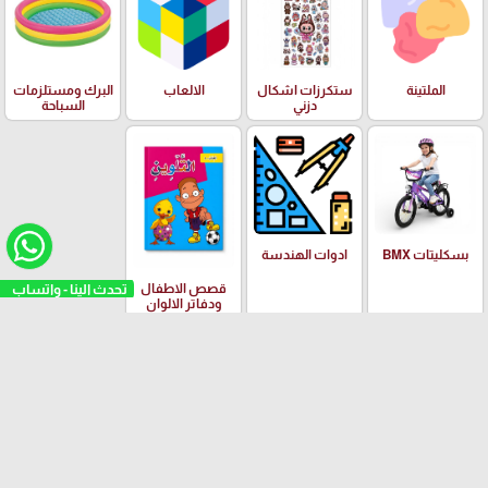
الملتينة
ستكرزات اشكال
الالعاب
البرك ومستلزمات
دزني
السباحة
بسكليتات BMX
ادوات الهندسة
تحدث الينا - واتساب
قصص الاطفال
ودفاتر الالوان
العلامات التجارية
Yalong