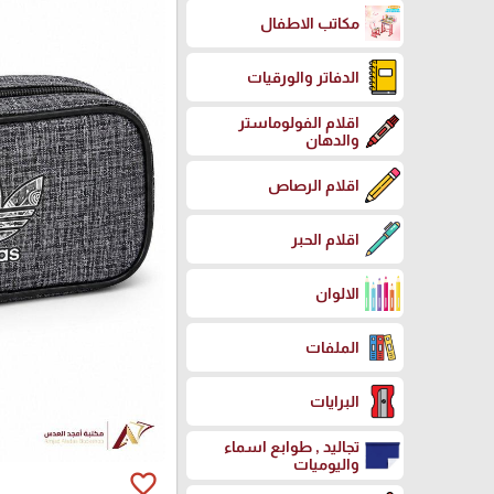
مكاتب الاطفال
الدفاتر والورقيات
اقلام الفولوماستر
والدهان
اقلام الرصاص
اقلام الحبر
الالوان
الملفات
البرايات
تجاليد , طوابع اسماء
واليوميات
favorite_border