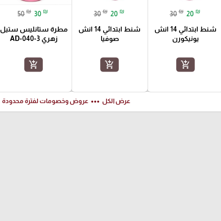
₪
₪
₪
₪
₪
₪
50
30
30
20
30
20
شنط ابتدائي 14 انش
شنط ابتدائي 14 انش
مطرة ستانليس ستيل
يونيكورن
صوفيا
زهري AD-040-3
add_shopping_cart
add_shopping_cart
add_shopping_cart
ft
more_horiz
عرض الكل
عروض وخصومات لفترة محدودة