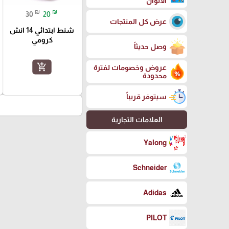
الالوان
₪
₪
30
20
عرض كل المنتجات
شنط ابتدائي 14 انش
كرومي
وصل حديثاً
add_shopping_cart
عروض وخصومات لفترة
محدودة
سيتوفر قريباً
العلامات التجارية
Yalong
Schneider
Adidas
PILOT