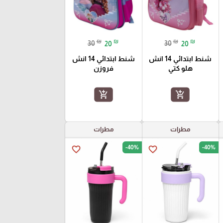
₪
₪
₪
₪
30
20
30
20
شنط ابتدائي 14 انش
شنط ابتدائي 14 انش
هلو كتي
فروزن
add_shopping_cart
add_shopping_cart
مطرات
مطرات
-40%
-40%
favorite_border
favorite_border