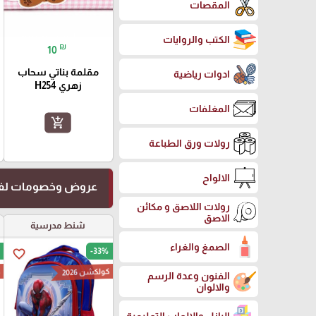
المقصات
الكتب والروايات
₪
10
مقلمة بناتي سحاب
ادوات رياضية
زهري H254
المغلفات
add_shopping_cart
رولات ورق الطباعة
الالواح
عروض وخصومات لفت
رولات اللاصق و مكائن
الاصق
شنط مدرسية
الصمغ والغراء
-33%
favorite_border
كولكشن 2026
ك
الفنون وعدة الرسم
والالوان