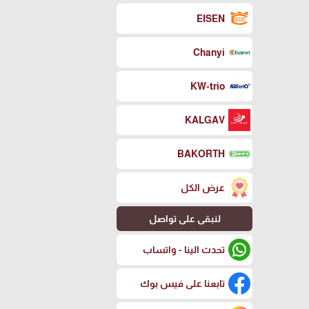
EISEN
Chanyi
KW-trio
KALGAV
BAKORTH
عرض الكل
لنبقى على تواصل
تحدث الينا - واتساب
تابعنا على فيس بوك