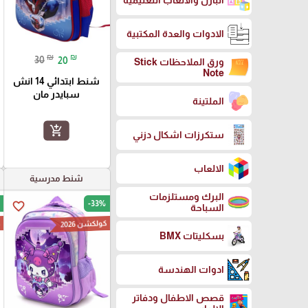
البازل والالعاب التعليمية
الادوات والعدة المكتبية
₪
₪
30
20
ورق الملاحظات Stick
Note
شنط ابتدائي 14 انش
سبايدر مان
الملتينة
add_shopping_cart
ستكرزات اشكال دزني
الالعاب
شنط مدرسية
البرك ومستلزمات
-33%
favorite_border
السباحة
كولكشن 2026
ك
بسكليتات BMX
ادوات الهندسة
قصص الاطفال ودفاتر