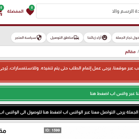
0
0
g_cart
favorite
المفضلة
security
commute
emoji_emotions
ول تجار الجملة
آراء زبائننا
مناطق التوصيل
سياسة المتجر
مقالم
ء طلب عبر موقعنا، يرجى عمل إتمام الطلب حتى يتم تنفيذه. وللاستفسارات، يُر
نا عبر واتس اب اضغط هنا
م الجملة يرجى التواصل معنا عبر الواتس اب اضغط هنا للوصول الى الواتس اب
مقالم