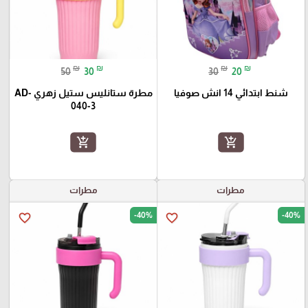
₪
₪
₪
₪
50
30
30
20
شنط ابتدائي 14 انش صوفيا
مطرة ستانليس ستيل زهري AD-
040-3
add_shopping_cart
add_shopping_cart
مطرات
مطرات
-40%
-40%
favorite_border
favorite_border