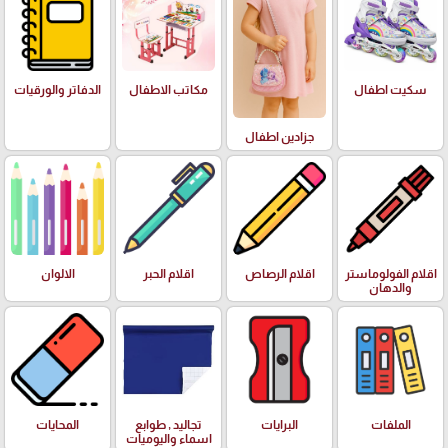
سكيت اطفال
مكاتب الاطفال
الدفاتر والورقيات
جزادين اطفال
اقلام الفولوماستر
اقلام الرصاص
اقلام الحبر
الالوان
والدهان
الملفات
البرايات
تجاليد , طوابع
المحايات
اسماء واليوميات