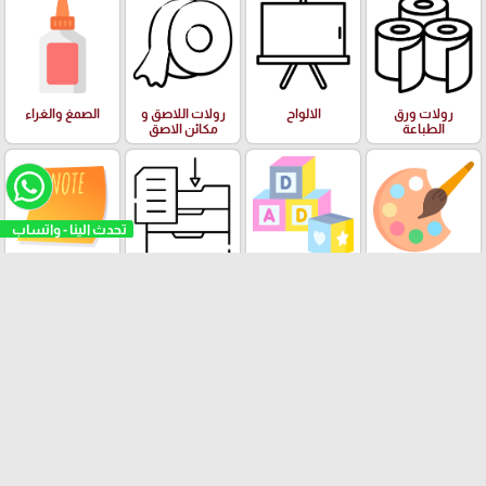
رولات ورق
الالواح
رولات اللاصق و
الصمغ والغراء
الطباعة
مكائن الاصق
تحدث الينا - واتساب
الفنون وعدة
البازل والالعاب
الادوات والعدة
ورق الملاحظات
الرسم والالوان
التعليمية
المكتبية
Stick Note
الملتينة
ستكرزات اشكال
الالعاب
البرك ومستلزمات
دزني
السباحة