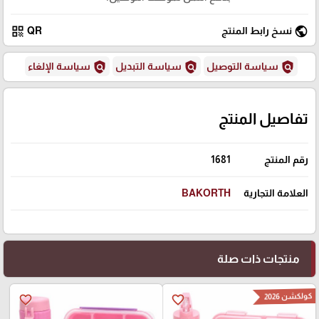
qr_code
public
نسخ رابط المنتج
QR
policy
policy
policy
سياسة التوصيل
سياسة التبديل
سياسة الإلغاء
تفاصيل المنتج
رقم المنتج
1681
العلامة التجارية
BAKORTH
منتجات ذات صلة
كولكشن 2026
favorite_border
favorite_border