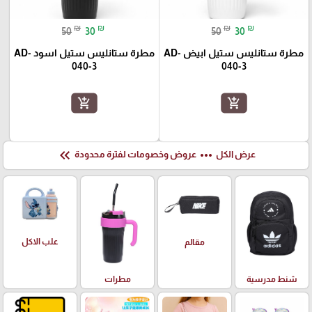
₪
₪
₪
₪
50
30
50
30
مطرة ستانليس ستيل ابيض AD-
مطرة ستانليس ستيل اسود AD-
040-3
040-3
add_shopping_cart
add_shopping_cart
keyboard_double_arrow_left
more_horiz
عرض الكل
عروض وخصومات لفترة محدودة
علب الاكل
مقالم
شنط مدرسية
مطرات