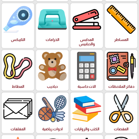
المساطر
المدابس
الخرامات
التايبكس
والدبابيس
دفاتر الملاحظات
الات حاسبة
دباديب
المطاط
المقصات
الكتب والروايات
ادوات رياضية
المغلفات